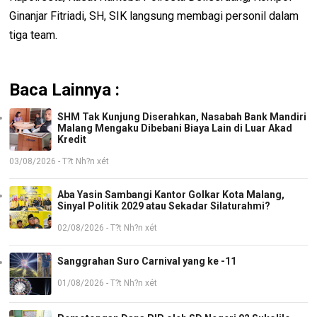
Ginanjar Fitriadi, SH, SIK langsung membagi personil dalam
tiga team.
Baca Lainnya :
SHM Tak Kunjung Diserahkan, Nasabah Bank Mandiri
Malang Mengaku Dibebani Biaya Lain di Luar Akad
Kredit
03/08/2026 - T?t Nh?n xét
Aba Yasin Sambangi Kantor Golkar Kota Malang,
Sinyal Politik 2029 atau Sekadar Silaturahmi?
02/08/2026 - T?t Nh?n xét
Sanggrahan Suro Carnival yang ke -11
01/08/2026 - T?t Nh?n xét