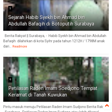
5
Sejarah Habib Syekh bin Ahmad bin
Abdullah Bafaqih di Botoputih Surabaya
Berita Rakyat || Surabaya, - Habib Syekh bin Ahmad bin Abdullah
Bafaqih dilahirkan di kota Syihr pada tahun 1212H / 1798M anak
dari...
Readmore
6
Petilasan Raden Imam Soedjono Tempat
Keramat di Tanah Kuwukan
Pintu masuk menuju Petilasan Raden Imam Sudjono Berita Rakyat
, Surabaya. Petilasan Raden Iman Sudjono atau lebih dikenal