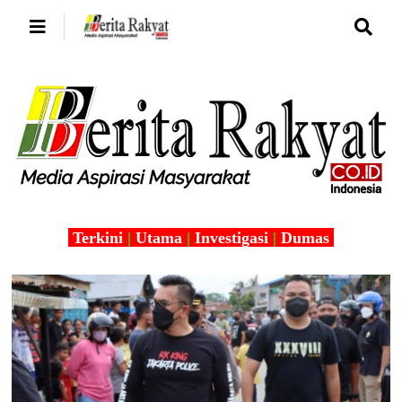
Terkini
|
Utama
|
Investigasi
|
Dumas