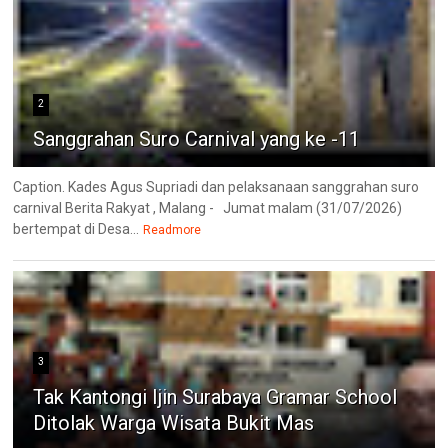
2
Sanggrahan Suro Carnival yang ke -11
Caption. Kades Agus Supriadi dan pelaksanaan sanggrahan suro
carnival Berita Rakyat , Malang - Jumat malam (31/07/2026)
bertempat di Desa...
Readmore
3
Tak Kantongi Ijin Surabaya Gramar School
Ditolak Warga Wisata Bukit Mas