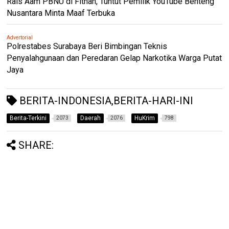
Rais Aam PBNU di Fitnah, Tuntut Pemilik YouTube Benteng
Nusantara Minta Maaf Terbuka
Advertorial
Polrestabes Surabaya Beri Bimbingan Teknis
Penyalahgunaan dan Peredaran Gelap Narkotika Warga Putat
Jaya
BERITA-INDONESIA,BERITA-HARI-INI
Berita-Terkini
Daerah
HuKrim
2073
2076
798
SHARE: