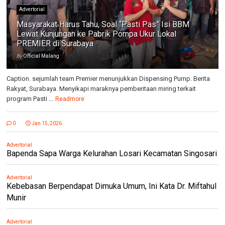
Advertorial
Masyarakat Harus Tahu, Soal “Pasti Pas” Isi BBM
Lewat Kunjungan ke Pabrik Pompa Ukur Lokal
PREMIER di Surabaya
By
Official Malang
Caption. sejumlah team Premier menunjukkan Dispensing Pump. Berita
Rakyat, Surabaya. Menyikapi maraknya pemberitaan miring terkait
program Pasti ...
Readmore
0
Jan 15, 2026
Advertorial
Bapenda Sapa Warga Kelurahan Losari Kecamatan Singosari
Advertorial
Kebebasan Berpendapat Dimuka Umum, Ini Kata Dr. Miftahul
Munir
Advertorial