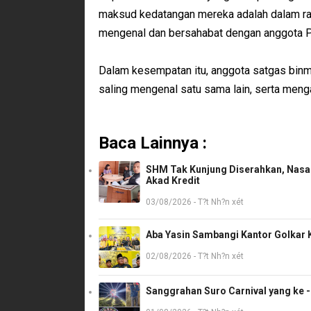
maksud kedatangan mereka adalah dalam ran
mengenal dan bersahabat dengan anggota Polri
Dalam kesempatan itu, anggota satgas binm
saling mengenal satu sama lain, serta men
Baca Lainnya :
SHM Tak Kunjung Diserahkan, Nasab
Akad Kredit
03/08/2026 - T?t Nh?n xét
Aba Yasin Sambangi Kantor Golkar K
02/08/2026 - T?t Nh?n xét
Sanggrahan Suro Carnival yang ke 