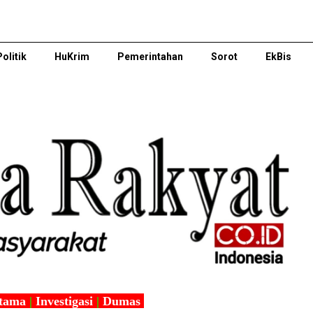
Politik
HuKrim
Pemerintahan
Sorot
EkBis
tama
|
Investigasi
|
Dumas