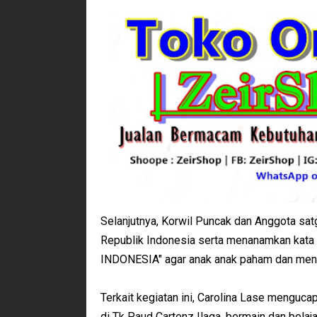
Selanjutnya, Korwil Puncak dan Anggota sa
Republik Indonesia serta menanamkan kat
INDONESIA" agar anak anak paham dan meng
Terkait kegiatan ini, Carolina Lase menguca
di Tk Paud Cartenz Ilaga, bermain dan bela