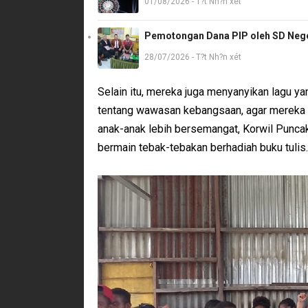
01/08/2026 - T?t Nh?n xét
Pemotongan Dana PIP oleh SD Neger
28/07/2026 - T?t Nh?n xét
Selain itu, mereka juga menyanyikan lagu ya
tentang wawasan kebangsaan, agar mereka l
anak-anak lebih bersemangat, Korwil Punc
bermain tebak-tebakan berhadiah buku tulis.