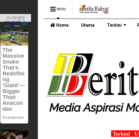
MENU
CLOSE ADS
Home
Utama
Terkini
Terkini
|
U