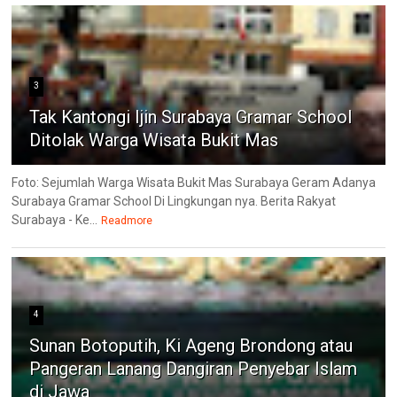
3
Tak Kantongi Ijin Surabaya Gramar School
Ditolak Warga Wisata Bukit Mas
Foto: Sejumlah Warga Wisata Bukit Mas Surabaya Geram Adanya
Surabaya Gramar School Di Lingkungan nya. Berita Rakyat
Surabaya - Ke...
Readmore
4
Sunan Botoputih, Ki Ageng Brondong atau
Pangeran Lanang Dangiran Penyebar Islam
di Jawa