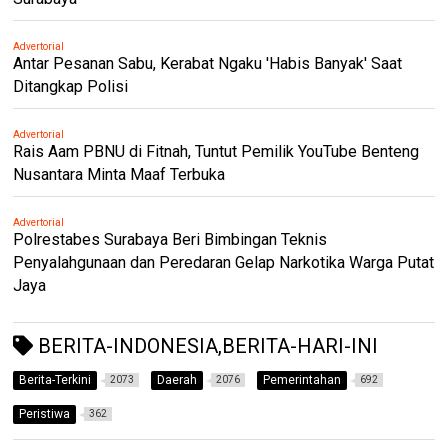
Advertorial
Antar Pesanan Sabu, Kerabat Ngaku 'Habis Banyak' Saat
Ditangkap Polisi
Advertorial
Rais Aam PBNU di Fitnah, Tuntut Pemilik YouTube Benteng
Nusantara Minta Maaf Terbuka
Advertorial
Polrestabes Surabaya Beri Bimbingan Teknis
Penyalahgunaan dan Peredaran Gelap Narkotika Warga Putat
Jaya
BERITA-INDONESIA,BERITA-HARI-INI
Berita-Terkini
Daerah
Pemerintahan
2073
2076
692
Peristiwa
362