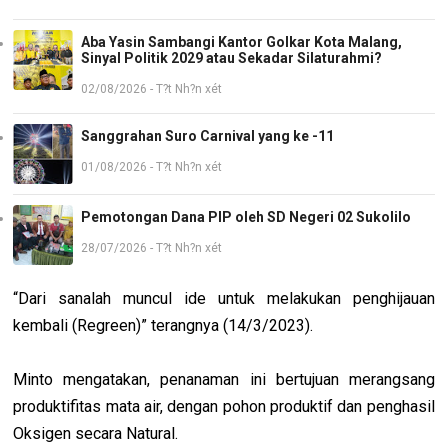
Aba Yasin Sambangi Kantor Golkar Kota Malang,
Sinyal Politik 2029 atau Sekadar Silaturahmi?
02/08/2026 - T?t Nh?n xét
Sanggrahan Suro Carnival yang ke -11
01/08/2026 - T?t Nh?n xét
Pemotongan Dana PIP oleh SD Negeri 02 Sukolilo
28/07/2026 - T?t Nh?n xét
“Dari sanalah muncul ide untuk melakukan penghijauan
kembali (Regreen)” terangnya (14/3/2023).
Minto mengatakan, penanaman ini bertujuan merangsang
produktifitas mata air, dengan pohon produktif dan penghasil
Oksigen secara Natural.