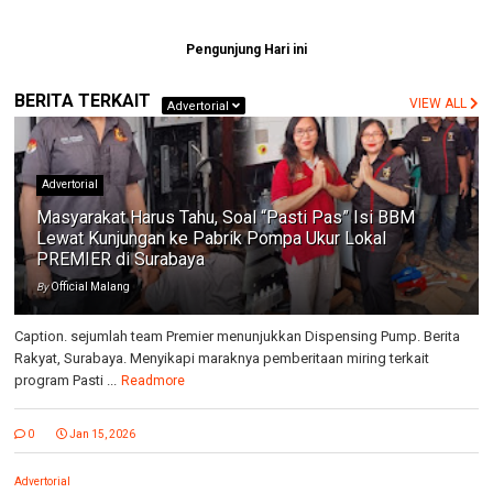
Pengunjung Hari ini
BERITA TERKAIT
VIEW ALL
Advertorial
Advertorial
Masyarakat Harus Tahu, Soal “Pasti Pas” Isi BBM
Lewat Kunjungan ke Pabrik Pompa Ukur Lokal
PREMIER di Surabaya
By
Official Malang
Caption. sejumlah team Premier menunjukkan Dispensing Pump. Berita
Rakyat, Surabaya. Menyikapi maraknya pemberitaan miring terkait
program Pasti ...
Readmore
0
Jan 15, 2026
Advertorial