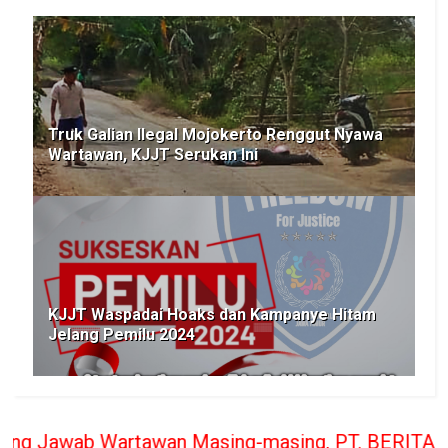
Truk Galian Ilegal Mojokerto Renggut Nyawa
Wartawan, KJJT Serukan Ini
KJJT Waspadai Hoaks dan Kampanye Hitam
Jelang Pemilu 2024
wan Masing-masing, PT. BERITA RAKYAT INDONESIA p