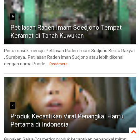
6
Petilasan Raden Imam Soedjono Tempat
Keramat di Tanah Kuwukan
Pintu masuk menuju Petilasan Raden Imam Sudjono Berita Rakyat
, Surabaya. Petilasan Raden Iman Sudjono atau lebih dikenal
dengan nama Punde...
Readmore
7
Produk Kecantikan Viral Penangkal Hantu
Pertama di Indonesia
Gunakan Salsa Cosmetics produk kecantikan penangkal mimpi