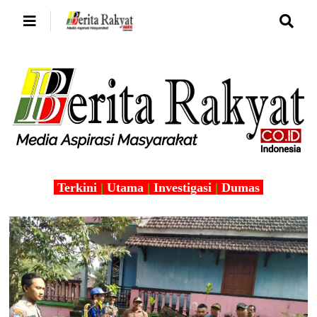
Terkini
|
Utama
|
Investigasi
|
Dumas