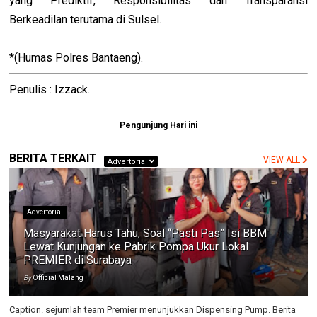
yang Prediktif, Responsibilitas dan Transparansi
Berkeadilan terutama di Sulsel.
*(Humas Polres Bantaeng).
Penulis : Izzack.
Pengunjung Hari ini
BERITA TERKAIT
VIEW ALL
Advertorial
Advertorial
Masyarakat Harus Tahu, Soal “Pasti Pas” Isi BBM
Lewat Kunjungan ke Pabrik Pompa Ukur Lokal
PREMIER di Surabaya
By
Official Malang
Caption. sejumlah team Premier menunjukkan Dispensing Pump. Berita