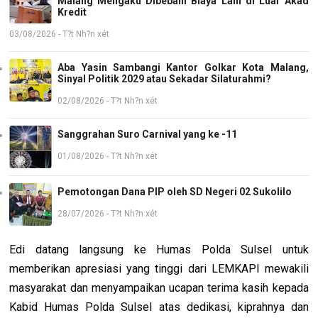
Malang Mengaku Dibebani Biaya Lain di Luar Akad
Kredit
03/08/2026 - T?t Nh?n xét
Aba Yasin Sambangi Kantor Golkar Kota Malang,
Sinyal Politik 2029 atau Sekadar Silaturahmi?
02/08/2026 - T?t Nh?n xét
Sanggrahan Suro Carnival yang ke -11
01/08/2026 - T?t Nh?n xét
Pemotongan Dana PIP oleh SD Negeri 02 Sukolilo
28/07/2026 - T?t Nh?n xét
Edi datang langsung ke Humas Polda Sulsel untuk
memberikan apresiasi yang tinggi dari LEMKAPI mewakili
masyarakat dan menyampaikan ucapan terima kasih kepada
Kabid Humas Polda Sulsel atas dedikasi, kiprahnya dan