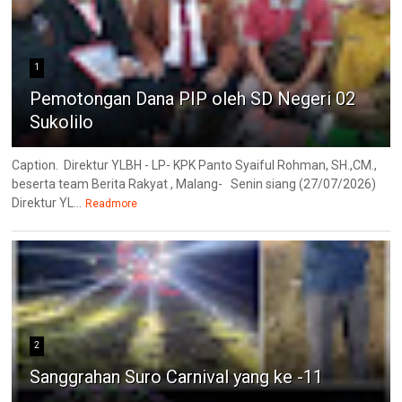
1
Pemotongan Dana PIP oleh SD Negeri 02
Sukolilo
Caption. Direktur YLBH - LP- KPK Panto Syaiful Rohman, SH.,CM.,
beserta team Berita Rakyat , Malang- Senin siang (27/07/2026)
Direktur YL...
Readmore
2
Sanggrahan Suro Carnival yang ke -11