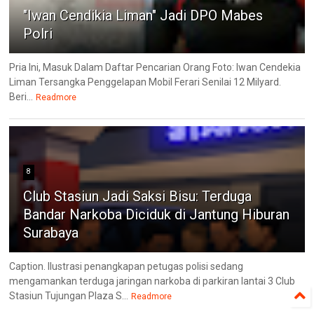
"Iwan Cendikia Liman" Jadi DPO Mabes
Polri
Pria Ini, Masuk Dalam Daftar Pencarian Orang Foto: Iwan Cendekia
Liman Tersangka Penggelapan Mobil Ferari Senilai 12 Milyard.
Beri...
Readmore
8
Club Stasiun Jadi Saksi Bisu: Terduga
Bandar Narkoba Diciduk di Jantung Hiburan
Surabaya
Caption. Ilustrasi penangkapan petugas polisi sedang
mengamankan terduga jaringan narkoba di parkiran lantai 3 Club
Stasiun Tujungan Plaza S...
Readmore