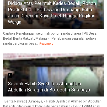
Diduga Atas Perintah Kades Bedali, Pohon
Produktif di TPU Lawang Ditebang, Bahu
Jalan Dipenuhi Kayu Palet Hingga Rugikan
Warga
Caption. Penebangan sejumlah pohon randu di area TPU Desa
Bedali Berita Rakyat , Malang - Penebangan sejumlah pohon
randu berukuran besa...
Readmore
5
Sejarah Habib Syekh bin Ahmad bin
Abdullah Bafaqih di Botoputih Surabaya
Berita Rakyat || Surabaya, - Habib Syekh bin Ahmad bin Abdullah
Bafaqih dilahirkan di kota Syihr pada tahun 1212H / 1798M anak