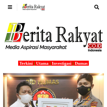
Terkini
|
Utama
|
Investigasi
|
Dumas