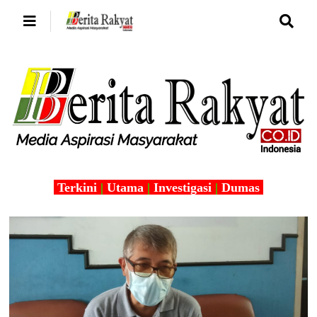
Terkini
|
Utama
|
Investigasi
|
Dumas