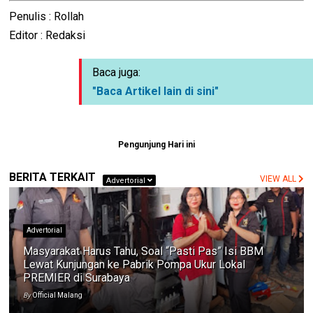
Penulis : Rollah
Editor : Redaksi
Baca juga:
"Baca Artikel lain di sini"
Pengunjung Hari ini
BERITA TERKAIT
VIEW ALL
Advertorial
Advertorial
Masyarakat Harus Tahu, Soal “Pasti Pas” Isi BBM
Lewat Kunjungan ke Pabrik Pompa Ukur Lokal
PREMIER di Surabaya
By
Official Malang