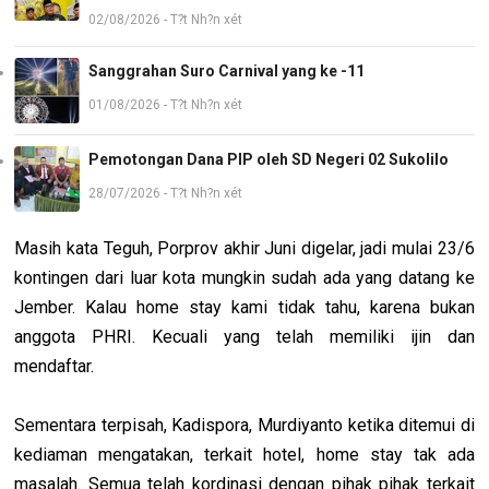
02/08/2026 - T?t Nh?n xét
Sanggrahan Suro Carnival yang ke -11
01/08/2026 - T?t Nh?n xét
Pemotongan Dana PIP oleh SD Negeri 02 Sukolilo
28/07/2026 - T?t Nh?n xét
Masih kata Teguh, Porprov akhir Juni digelar, jadi mulai 23/6
kontingen dari luar kota mungkin sudah ada yang datang ke
Jember. Kalau home stay kami tidak tahu, karena bukan
anggota PHRI. Kecuali yang telah memiliki ijin dan
mendaftar.
Sementara terpisah, Kadispora, Murdiyanto ketika ditemui di
kediaman mengatakan, terkait hotel, home stay tak ada
masalah. Semua telah kordinasi dengan pihak pihak terkait