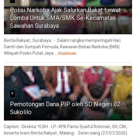
Polisi Narkoba Ajak Salurkan Bakat Lewat
Lomba Untuk SMA/SMK Se-Kecamatan
Sawahan Surabaya
Berita Rakyat , Surabaya. - Dalam rangka memperingati Hari
Santri dan Sumpah Pemuda, Kawasan Bebas Narkoba (BKN)
Wilayah Posko Putat Jaya ...
Readmore
8
Pemotongan Dana PIP oleh SD Negeri 02
Sukolilo
Caption. Direktur YLBH - LP- KPK Panto Syaiful Rohman, SH.,CM.,
beserta team Berita Rakyat , Malang- Senin siang (27/07/2026)