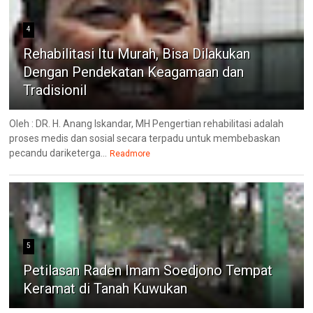
4
Rehabilitasi Itu Murah, Bisa Dilakukan
Dengan Pendekatan Keagamaan dan
Tradisionil
Oleh : DR. H. Anang Iskandar, MH Pengertian rehabilitasi adalah
proses medis dan sosial secara terpadu untuk membebaskan
pecandu dariketerga...
Readmore
5
Petilasan Raden Imam Soedjono Tempat
Keramat di Tanah Kuwukan