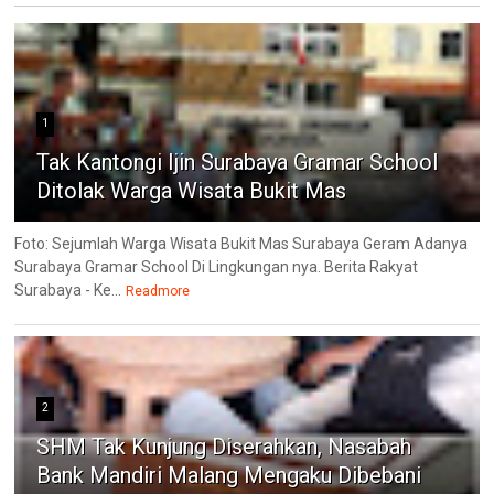
1
Tak Kantongi Ijin Surabaya Gramar School
Ditolak Warga Wisata Bukit Mas
Foto: Sejumlah Warga Wisata Bukit Mas Surabaya Geram Adanya
Surabaya Gramar School Di Lingkungan nya. Berita Rakyat
Surabaya - Ke...
Readmore
2
SHM Tak Kunjung Diserahkan, Nasabah
Bank Mandiri Malang Mengaku Dibebani