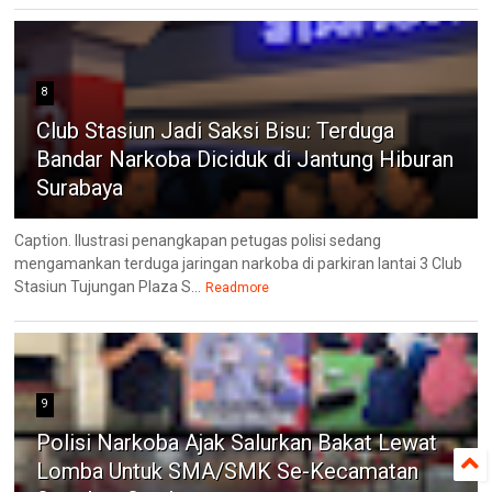
8
Club Stasiun Jadi Saksi Bisu: Terduga
Bandar Narkoba Diciduk di Jantung Hiburan
Surabaya
Caption. Ilustrasi penangkapan petugas polisi sedang
mengamankan terduga jaringan narkoba di parkiran lantai 3 Club
Stasiun Tujungan Plaza S...
Readmore
9
Polisi Narkoba Ajak Salurkan Bakat Lewat
Lomba Untuk SMA/SMK Se-Kecamatan