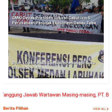
GMKI Desak Presiden Jokowi Cabut Izin 5
Perusahaan Perusak Ekosistem Danau Toba
Door... Dua Pelaku Spesialis Pembobol Ruko
Ditembak Polisi.
 Wartawan Masing-masing, PT. BERITA RAKYAT INDON
Berita Pilihan
VIEW ALL