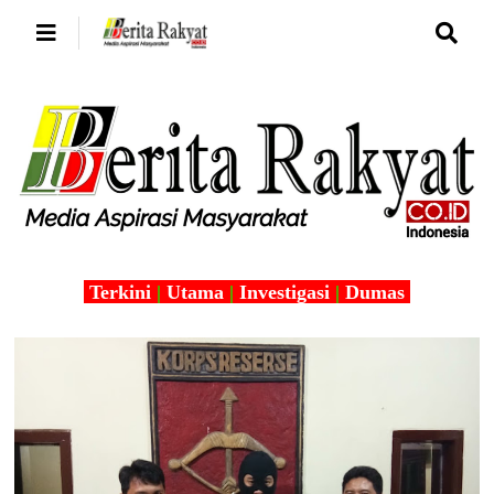
Terkini
|
Utama
|
Investigasi
|
Dumas