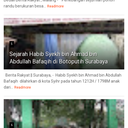
Bedali Berita Rakyat , Malang - Penebangan sejumlah pohon
randu berukuran besa...
Readmore
5
Sejarah Habib Syekh bin Ahmad bin
Abdullah Bafaqih di Botoputih Surabaya
Berita Rakyat || Surabaya, - Habib Syekh bin Ahmad bin Abdullah
Bafaqih dilahirkan di kota Syihr pada tahun 1212H / 1798M anak
dari...
Readmore
6