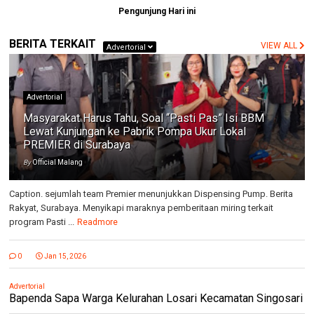
Pengunjung Hari ini
BERITA TERKAIT
VIEW ALL
Advertorial
Advertorial
Masyarakat Harus Tahu, Soal “Pasti Pas” Isi BBM
Lewat Kunjungan ke Pabrik Pompa Ukur Lokal
PREMIER di Surabaya
By
Official Malang
Caption. sejumlah team Premier menunjukkan Dispensing Pump. Berita
Rakyat, Surabaya. Menyikapi maraknya pemberitaan miring terkait
program Pasti ...
Readmore
0
Jan 15, 2026
Advertorial
Bapenda Sapa Warga Kelurahan Losari Kecamatan Singosari