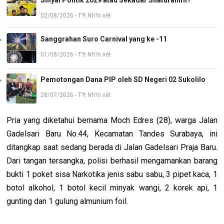
02/08/2026 - T?t Nh?n xét
Sanggrahan Suro Carnival yang ke -11
01/08/2026 - T?t Nh?n xét
Pemotongan Dana PIP oleh SD Negeri 02 Sukolilo
28/07/2026 - T?t Nh?n xét
Pria yang diketahui bernama Moch Edres (28), warga Jalan
Gadelsari Baru No.44, Kecamatan Tandes Surabaya, ini
ditangkap saat sedang berada di Jalan Gadelsari Praja Baru.
Dari tangan tersangka, polisi berhasil mengamankan barang
bukti 1 poket sisa Narkotika jenis sabu sabu, 3 pipet kaca, 1
botol alkohol, 1 botol kecil minyak wangi, 2 korek api, 1
gunting dan 1 gulung almunium foil.