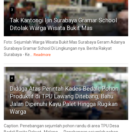
3
Tak Kantongi Ijin Surabaya Gramar School
Ditolak Warga Wisata Bukit Mas
Foto: Sejumlah Warga Wisata Bukit Mas Surabaya Geram Adanya
Surabaya Gramar School Di Lingkungan nya. Berita Rakyat
Surabaya - Ke...
Readmore
4
Diduga Atas Perintah Kades Bedali, Pohon
Produktif di TPU Lawang Ditebang, Bahu
Jalan Dipenuhi Kayu Palet Hingga Rugikan
Warga
Caption. Penebangan sejumlah pohon randu di area TPU Desa