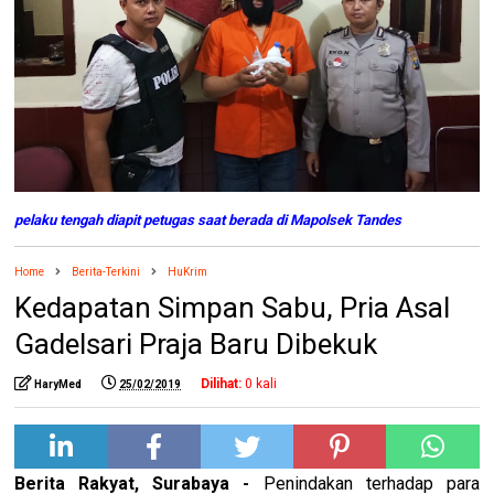
pelaku tengah diapit petugas saat berada di Mapolsek Tandes
Home
Berita-Terkini
HuKrim
Kedapatan Simpan Sabu, Pria Asal
Gadelsari Praja Baru Dibekuk
Dilihat:
0
kali
HaryMed
25/02/2019
Berita Rakyat, Surabaya -
Penindakan terhadap para