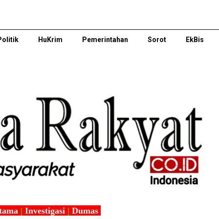
Politik
HuKrim
Pemerintahan
Sorot
EkBis
tama
|
Investigasi
|
Dumas