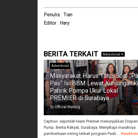
Penulis : Tian
Editor : Hary
BERITA TERKAIT
Advertorial
Advertorial
Masyarakat Harus Tahu, Soal “Pa
Pas” Isi BBM Lewat Kunjungan k
Pabrik Pompa Ukur Lokal
PREMIER di Surabaya
By
Official Malang
Caption. sejumlah team Premier menunjukkan Dispen
Pump. Berita Rakyat, Surabaya. Menyikapi maraknya
pemberitaan miring terkait program Pasti ...
Readmor