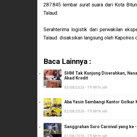
287.845 lembar surat suara dari Kota Bit
Talaud.
Serahterima logistik dari perwakilan ek
Talaud disaksikan langsung oleh Kapolres 
Baca Lainnya :
SHM Tak Kunjung Diserahkan, Nasa
Akad Kredit
03/08/2026 - T?t Nh?n xét
Aba Yasin Sambangi Kantor Golkar K
02/08/2026 - T?t Nh?n xét
Sanggrahan Suro Carnival yang ke 
01/08/2026 - T?t Nh?n xét