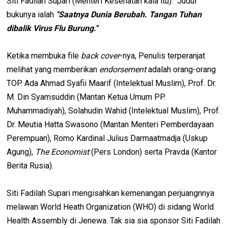
Siti Fadilah Supari (Menteri Kesehatan kala itu). Judul
bukunya ialah
"Saatnya Dunia Berubah. Tangan Tuhan
dibalik Virus Flu Burung."
Ketika membuka file
back cover
-nya, Penulis terperanjat
melihat yang memberikan
endorsement
adalah orang-orang
TOP. Ada Ahmad Syafii Maarif (Intelektual Muslim), Prof. Dr.
M. Din Syamsuddin (Mantan Ketua Umum PP.
Muhammadiyah), Solahudin Wahid (Intelektual Muslim), Prof.
Dr. Meutia Hatta Swasono (Mantan Menteri Pemberdayaan
Perempuan), Romo Kardinal Julius Darmaatmadja (Uskup
Agung),
The Economist
(Pers London) serta Pravda (Kantor
Berita Rusia).
Siti Fadilah Supari mengisahkan kemenangan perjuangnnya
melawan World Heath Organization (WHO) di sidang World
Health Assembly di Jenewa. Tak sia sia sponsor Siti Fadilah