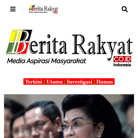
Terkini
|
Utama
|
Investigasi
|
Dumas