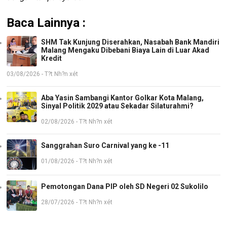
Baca Lainnya :
SHM Tak Kunjung Diserahkan, Nasabah Bank Mandiri
Malang Mengaku Dibebani Biaya Lain di Luar Akad
Kredit
03/08/2026 - T?t Nh?n xét
Aba Yasin Sambangi Kantor Golkar Kota Malang,
Sinyal Politik 2029 atau Sekadar Silaturahmi?
02/08/2026 - T?t Nh?n xét
Sanggrahan Suro Carnival yang ke -11
01/08/2026 - T?t Nh?n xét
Pemotongan Dana PIP oleh SD Negeri 02 Sukolilo
28/07/2026 - T?t Nh?n xét