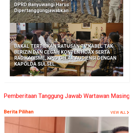
DPRD Banyuwangi Harus
Dipertanggungjawabkan
BAKAL TERTIBKAN RATUSAN TV KABEL TAK
BERIZIN DAN CEGAH KONTEN HOAX SERTA
RADIKALISME, KPID GELAR AUDIENSI DENGAN
KAPOLDA SULSEL.
 Tanggung Jawab Wartawan Masing-masing, PT. BERI
Berita Pilihan
VIEW ALL