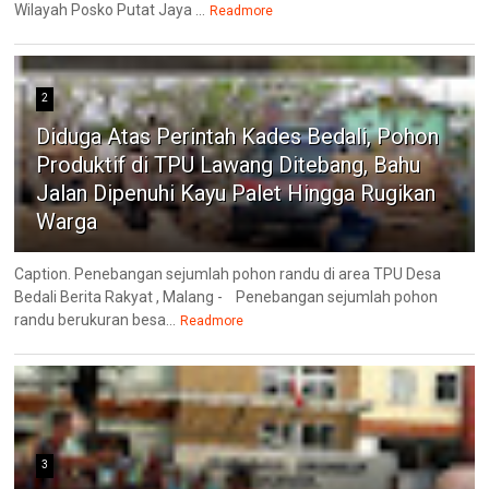
Wilayah Posko Putat Jaya ...
Readmore
2
Diduga Atas Perintah Kades Bedali, Pohon
Produktif di TPU Lawang Ditebang, Bahu
Jalan Dipenuhi Kayu Palet Hingga Rugikan
Warga
Caption. Penebangan sejumlah pohon randu di area TPU Desa
Bedali Berita Rakyat , Malang - Penebangan sejumlah pohon
randu berukuran besa...
Readmore
3