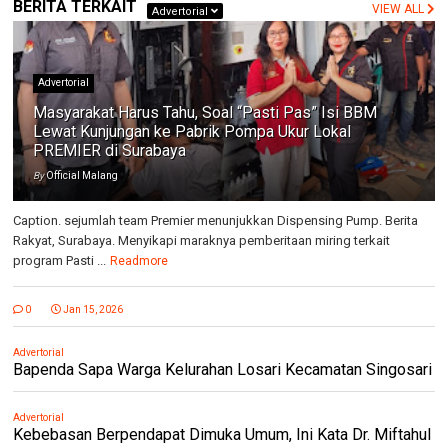
BERITA TERKAIT
VIEW ALL
Advertorial
Advertorial
Masyarakat Harus Tahu, Soal “Pasti Pas” Isi BBM
Lewat Kunjungan ke Pabrik Pompa Ukur Lokal
PREMIER di Surabaya
By
Official Malang
Caption. sejumlah team Premier menunjukkan Dispensing Pump. Berita
Rakyat, Surabaya. Menyikapi maraknya pemberitaan miring terkait
program Pasti ...
Readmore
0
Jan 15, 2026
Advertorial
Bapenda Sapa Warga Kelurahan Losari Kecamatan Singosari
Advertorial
Kebebasan Berpendapat Dimuka Umum, Ini Kata Dr. Miftahul