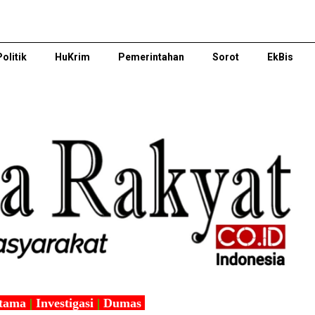
Politik
HuKrim
Pemerintahan
Sorot
EkBis
tama
|
Investigasi
|
Dumas