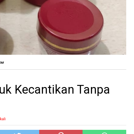
POM
duk Kecantikan Tanpa
kali