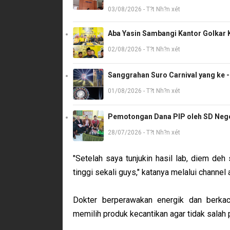
03/08/2026 - T?t Nh?n xét
Aba Yasin Sambangi Kantor Golkar K
02/08/2026 - T?t Nh?n xét
Sanggrahan Suro Carnival yang ke 
01/08/2026 - T?t Nh?n xét
Pemotongan Dana PIP oleh SD Neger
28/07/2026 - T?t Nh?n xét
"Setelah saya tunjukin hasil lab, diem deh
tinggi sekali guys," katanya melalui channel
Dokter berperawakan energik dan berka
memilih produk kecantikan agar tidak salah p