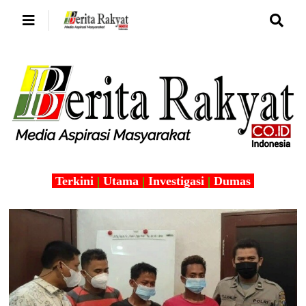
Terkini
|
Utama
|
Investigasi
|
Dumas