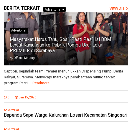
BERITA TERKAIT
VIEW ALL
Advertorial
Advertorial
Masyarakat Harus Tahu, Soal “Pasti Pas” Isi BBM
Lewat Kunjungan ke Pabrik Pompa Ukur Lokal
PREMIER di Surabaya
By
Official Malang
Caption. sejumlah team Premier menunjukkan Dispensing Pump. Berita
Rakyat, Surabaya. Menyikapi maraknya pemberitaan miring terkait
program Pasti ...
Readmore
0
Jan 15, 2026
Advertorial
Bapenda Sapa Warga Kelurahan Losari Kecamatan Singosari
Advertorial