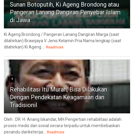
Sunan Botoputih, Ki Ageng Brondong atau
Pangeran Lanang Dangiran Penyebar Islam
di Jawa
Ki Ageng Brondong / Pangeran Lanang Dangiran Marga (saat
dilahirkan) Brawijaya V Jenis Kelamin Pria Nama lengkap (saat
dilahirkan) Ki Ageng ...
Readmore
4
Rehabilitasi Itu Murah, Bisa Dilakukan
Dengan Pendekatan Keagamaan dan
Tradisionil
Oleh : DR. H. Anang Iskandar, MH Pengertian rehabilitasi adalah
proses medis dan sosial secara terpadu untuk membebaskan
pecandu dariketerga...
Readmore