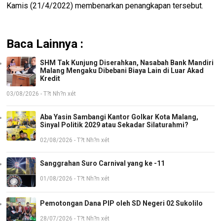
Kamis (21/4/2022) membenarkan penangkapan tersebut.
Baca Lainnya :
SHM Tak Kunjung Diserahkan, Nasabah Bank Mandiri
Malang Mengaku Dibebani Biaya Lain di Luar Akad
Kredit
03/08/2026 - T?t Nh?n xét
Aba Yasin Sambangi Kantor Golkar Kota Malang,
Sinyal Politik 2029 atau Sekadar Silaturahmi?
02/08/2026 - T?t Nh?n xét
Sanggrahan Suro Carnival yang ke -11
01/08/2026 - T?t Nh?n xét
Pemotongan Dana PIP oleh SD Negeri 02 Sukolilo
28/07/2026 - T?t Nh?n xét