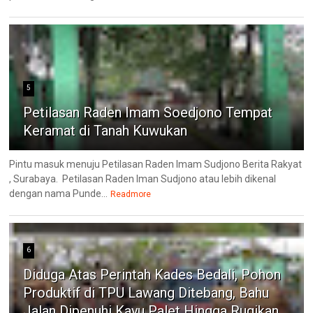
5
Petilasan Raden Imam Soedjono Tempat
Keramat di Tanah Kuwukan
Pintu masuk menuju Petilasan Raden Imam Sudjono Berita Rakyat
, Surabaya. Petilasan Raden Iman Sudjono atau lebih dikenal
dengan nama Punde...
Readmore
6
Diduga Atas Perintah Kades Bedali, Pohon
Produktif di TPU Lawang Ditebang, Bahu
Jalan Dipenuhi Kayu Palet Hingga Rugikan