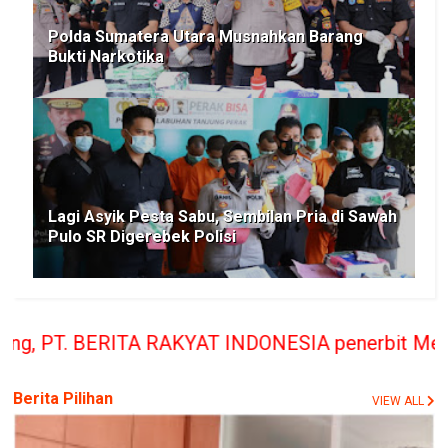
Polda Sumatera Utara Musnahkan Barang
Bukti Narkotika
Lagi Asyik Pesta Sabu, Sembilan Pria di Sawah
Pulo SR Digerebek Polisi
KYAT INDONESIA penerbit Media Berita Rakyat hany
Berita Pilihan
VIEW ALL