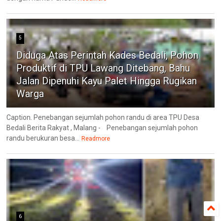
5
Diduga Atas Perintah Kades Bedali, Pohon
Produktif di TPU Lawang Ditebang, Bahu
Jalan Dipenuhi Kayu Palet Hingga Rugikan
Warga
Caption. Penebangan sejumlah pohon randu di area TPU Desa
Bedali Berita Rakyat , Malang - Penebangan sejumlah pohon
randu berukuran besa...
Readmore
6