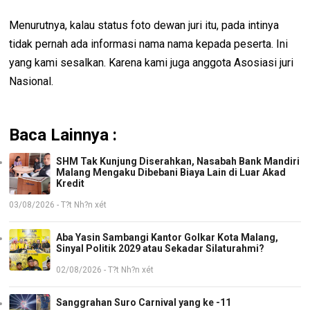
Menurutnya, kalau status foto dewan juri itu, pada intinya
tidak pernah ada informasi nama nama kepada peserta. Ini
yang kami sesalkan. Karena kami juga anggota Asosiasi juri
Nasional.
Baca Lainnya :
SHM Tak Kunjung Diserahkan, Nasabah Bank Mandiri
Malang Mengaku Dibebani Biaya Lain di Luar Akad
Kredit
03/08/2026 - T?t Nh?n xét
Aba Yasin Sambangi Kantor Golkar Kota Malang,
Sinyal Politik 2029 atau Sekadar Silaturahmi?
02/08/2026 - T?t Nh?n xét
Sanggrahan Suro Carnival yang ke -11