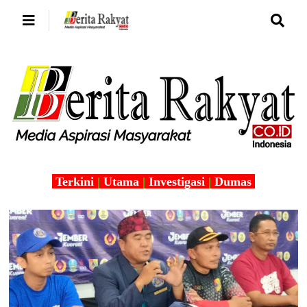
Terkini
|
Utama
|
Investigasi
|
Dumas