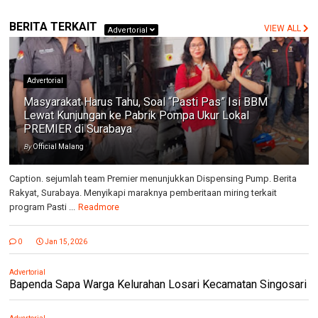
BERITA TERKAIT
VIEW ALL
Advertorial
Advertorial
Masyarakat Harus Tahu, Soal “Pasti Pas” Isi BBM
Lewat Kunjungan ke Pabrik Pompa Ukur Lokal
PREMIER di Surabaya
By
Official Malang
Caption. sejumlah team Premier menunjukkan Dispensing Pump. Berita
Rakyat, Surabaya. Menyikapi maraknya pemberitaan miring terkait
program Pasti ...
Readmore
0
Jan 15, 2026
Advertorial
Bapenda Sapa Warga Kelurahan Losari Kecamatan Singosari