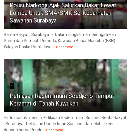
Polisi Narkoba Ajak Salurkan Bakat Lewat
Lomba Untuk SMA/SMK Se-Kecamatan
Sawahan Surabaya
Berita Rakyat , Surabaya. - Dalam rangka memperingati Hari
Santri dan Sumpah Pemuda, Kawasan Bebas Narkoba (BKN)
Wilayah Posko Putat Jaya ...
Readmore
4
Petilasan Raden Imam Soedjono Tempat
Keramat di Tanah Kuwukan
Pintu masuk menuju Petilasan Raden Imam Sudjono Berita Rakyat
, Surabaya. Petilasan Raden Iman Sudjono atau lebih dikenal
dengan nama Punde...
Readmore