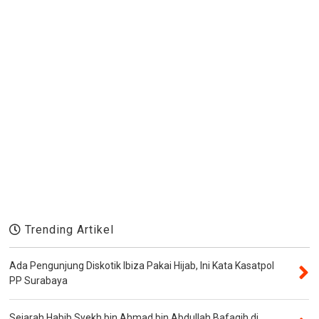
Trending Artikel
Ada Pengunjung Diskotik Ibiza Pakai Hijab, Ini Kata Kasatpol
PP Surabaya
Sejarah Habib Syekh bin Ahmad bin Abdullah Bafaqih di