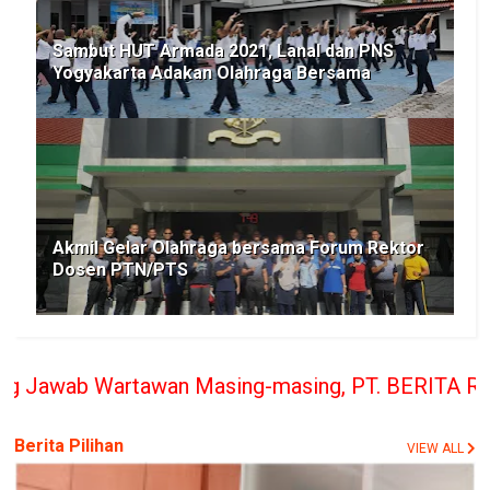
Sambut HUT Armada 2021, Lanal dan PNS
Yogyakarta Adakan Olahraga Bersama
Akmil Gelar Olahraga bersama Forum Rektor
Dosen PTN/PTS
an Masing-masing, PT. BERITA RAKYAT INDONESIA pe
Berita Pilihan
VIEW ALL