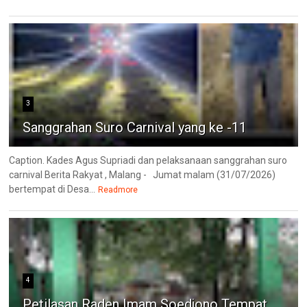
3
Sanggrahan Suro Carnival yang ke -11
Caption. Kades Agus Supriadi dan pelaksanaan sanggrahan suro
carnival Berita Rakyat , Malang - Jumat malam (31/07/2026)
bertempat di Desa...
Readmore
4
Petilasan Raden Imam Soedjono Tempat