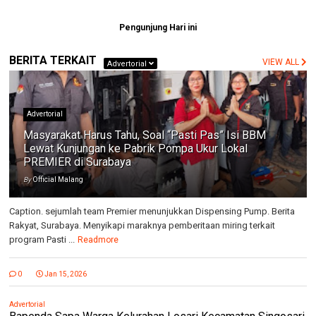
Pengunjung Hari ini
BERITA TERKAIT
VIEW ALL
Advertorial
Advertorial
Masyarakat Harus Tahu, Soal “Pasti Pas” Isi BBM
Lewat Kunjungan ke Pabrik Pompa Ukur Lokal
PREMIER di Surabaya
By
Official Malang
Caption. sejumlah team Premier menunjukkan Dispensing Pump. Berita
Rakyat, Surabaya. Menyikapi maraknya pemberitaan miring terkait
program Pasti ...
Readmore
0
Jan 15, 2026
Advertorial