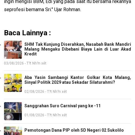
ingin mengisi BBM, Edi yang pada saat itu bersama rekannya
seprofesi bernama Sri." Ujar Rohman.
Baca Lainnya :
SHM Tak Kunjung Diserahkan, Nasabah Bank Mandiri
Malang Mengaku Dibebani Biaya Lain di Luar Akad
Kredit
03/08/2026 - T?t Nh?n xét
Aba Yasin Sambangi Kantor Golkar Kota Malang,
Sinyal Politik 2029 atau Sekadar Silaturahmi?
02/08/2026 - T?t Nh?n xét
Sanggrahan Suro Carnival yang ke -11
01/08/2026 - T?t Nh?n xét
Pemotongan Dana PIP oleh SD Negeri 02 Sukolilo