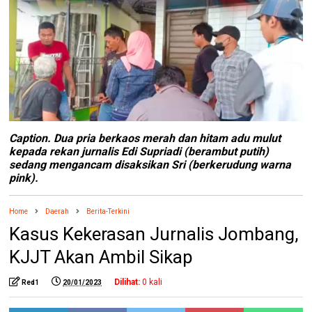
Caption. Dua pria berkaos merah dan hitam adu mulut
kepada rekan jurnalis Edi Supriadi (berambut putih)
sedang mengancam disaksikan Sri (berkerudung warna
pink).
Home
Daerah
Berita-Terkini
Kasus Kekerasan Jurnalis Jombang,
KJJT Akan Ambil Sikap
Dilihat:
0
kali
Red1
20/01/2023