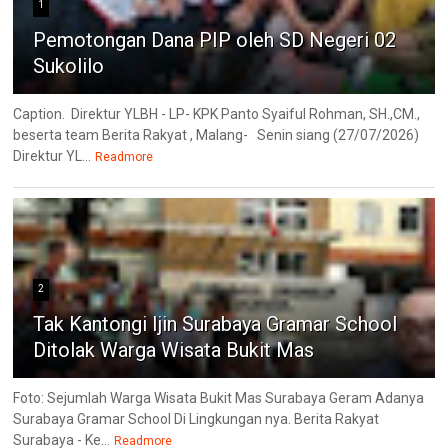
1
Pemotongan Dana PIP oleh SD Negeri 02
Sukolilo
Caption. Direktur YLBH - LP- KPK Panto Syaiful Rohman, SH.,CM.,
beserta team Berita Rakyat , Malang- Senin siang (27/07/2026)
Direktur YL...
Readmore
2
Tak Kantongi Ijin Surabaya Gramar School
Ditolak Warga Wisata Bukit Mas
Foto: Sejumlah Warga Wisata Bukit Mas Surabaya Geram Adanya
Surabaya Gramar School Di Lingkungan nya. Berita Rakyat
Surabaya - Ke...
Readmore