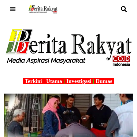
Terkini
|
Utama
|
Investigasi
|
Dumas