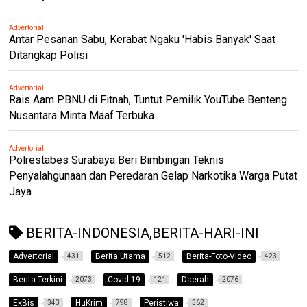
Advertorial
Antar Pesanan Sabu, Kerabat Ngaku 'Habis Banyak' Saat
Ditangkap Polisi
Advertorial
Rais Aam PBNU di Fitnah, Tuntut Pemilik YouTube Benteng
Nusantara Minta Maaf Terbuka
Advertorial
Polrestabes Surabaya Beri Bimbingan Teknis
Penyalahgunaan dan Peredaran Gelap Narkotika Warga Putat
Jaya
BERITA-INDONESIA,BERITA-HARI-INI
Advertorial
Berita Utama
Berita-Foto-Video
431
512
423
Berita-Terkini
Covid-19
Daerah
2073
121
2076
EkBis
HuKrim
Peristiwa
343
798
362