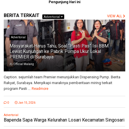
Pengunjung Hari ini
BERITA TERKAIT
VIEW ALL
Advertorial
Advertorial
Masyarakat Harus Tahu, Soal “Pasti Pas” Isi BBM
Lewat Kunjungan ke Pabrik Pompa Ukur Lokal
PREMIER di Surabaya
By
Official Malang
Caption. sejumlah team Premier menunjukkan Dispensing Pump. Berita
Rakyat, Surabaya. Menyikapi maraknya pemberitaan miring terkait
program Pasti ...
Readmore
0
Jan 15, 2026
Advertorial
Bapenda Sapa Warga Kelurahan Losari Kecamatan Singosari