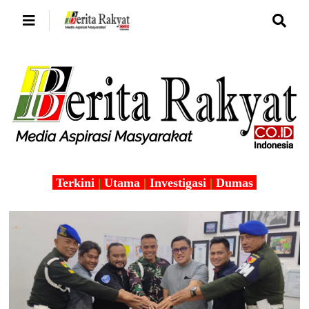
Terkini
|
Utama
|
Investigasi
|
Dumas