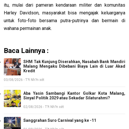
itu, mulai dari pameran kendaraan militer dan komunitas
Harley Davidson, masyarakat bisa mengajak keluarganya
untuk foto-foto bersama putra-putrinya dan bermain di
wahana permainan anak.
Baca Lainnya :
SHM Tak Kunjung Diserahkan, Nasabah Bank Mandiri
Malang Mengaku Dibebani Biaya Lain di Luar Akad
Kredit
03/08/2026 - T?t Nh?n xét
Aba Yasin Sambangi Kantor Golkar Kota Malang,
Sinyal Politik 2029 atau Sekadar Silaturahmi?
02/08/2026 - T?t Nh?n xét
Sanggrahan Suro Carnival yang ke -11