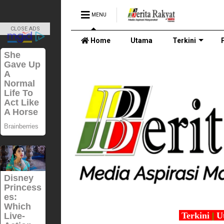
MENU
CLOSE ADS
Home
Utama
Terkini
Terkini
|
U