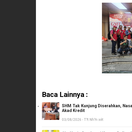
Baca Lainnya :
SHM Tak Kunjung Diserahkan, Nasa
Akad Kredit
03/08/2026 - T?t Nh?n xét