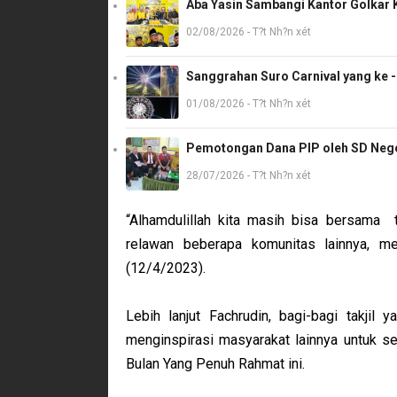
Aba Yasin Sambangi Kantor Golkar K
02/08/2026 - T?t Nh?n xét
Sanggrahan Suro Carnival yang ke 
01/08/2026 - T?t Nh?n xét
Pemotongan Dana PIP oleh SD Neger
28/07/2026 - T?t Nh?n xét
“Alhamdulillah kita masih bisa bersama 
relawan beberapa komunitas lainnya, me
(12/4/2023).
Lebih lanjut Fachrudin, bagi-bagi takjil y
menginspirasi masyarakat lainnya untuk 
Bulan Yang Penuh Rahmat ini.