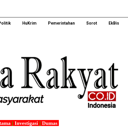
Politik
HuKrim
Pemerintahan
Sorot
EkBis
tama
|
Investigasi
|
Dumas