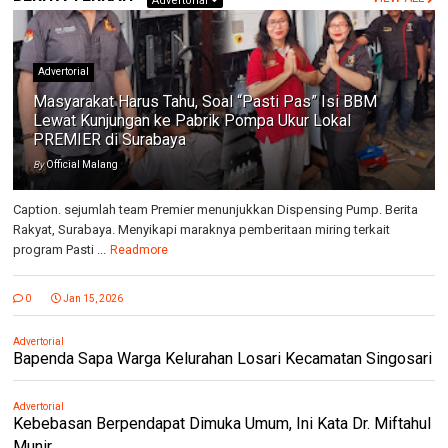
Advertorial
Advertorial
Masyarakat Harus Tahu, Soal “Pasti Pas” Isi BBM
Lewat Kunjungan ke Pabrik Pompa Ukur Lokal
PREMIER di Surabaya
By
Official Malang
Caption. sejumlah team Premier menunjukkan Dispensing Pump. Berita
Rakyat, Surabaya. Menyikapi maraknya pemberitaan miring terkait
program Pasti ...
Readmore
0
Jan 15, 2026
Advertorial
Bapenda Sapa Warga Kelurahan Losari Kecamatan Singosari
Advertorial
Kebebasan Berpendapat Dimuka Umum, Ini Kata Dr. Miftahul
Munir