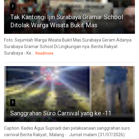
2
Tak Kantongi Ijin Surabaya Gramar School
Ditolak Warga Wisata Bukit Mas
Foto: Sejumlah Warga Wisata Bukit Mas Surabaya Geram Adanya
Surabaya Gramar School Di Lingkungan nya. Berita Rakyat
Surabaya - Ke...
Readmore
3
Sanggrahan Suro Carnival yang ke -11
Caption. Kades Agus Supriadi dan pelaksanaan sanggrahan suro
carnival Berita Rakyat , Malang - Jumat malam (31/07/2026)