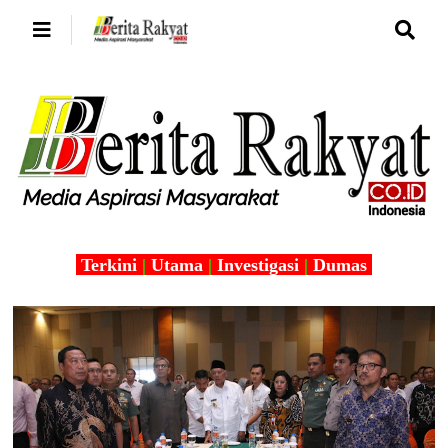
Terkini
|
Utama
|
Investigasi
|
Dumas