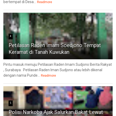
bertempat di Desa...
Readmore
4
Petilasan Raden Imam Soedjono Tempat
Keramat di Tanah Kuwukan
Pintu masuk menuju Petilasan Raden Imam Sudjono Berita Rakyat
, Surabaya. Petilasan Raden Iman Sudjono atau lebih dikenal
dengan nama Punde...
Readmore
5
Polisi Narkoba Ajak Salurkan Bakat Lewat