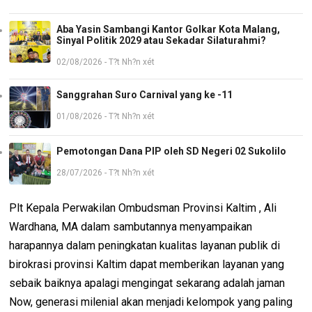
Aba Yasin Sambangi Kantor Golkar Kota Malang,
Sinyal Politik 2029 atau Sekadar Silaturahmi?
02/08/2026 - T?t Nh?n xét
Sanggrahan Suro Carnival yang ke -11
01/08/2026 - T?t Nh?n xét
Pemotongan Dana PIP oleh SD Negeri 02 Sukolilo
28/07/2026 - T?t Nh?n xét
Plt Kepala Perwakilan Ombudsman Provinsi Kaltim , Ali
Wardhana, MA dalam sambutannya menyampaikan
harapannya dalam peningkatan kualitas layanan publik di
birokrasi provinsi Kaltim dapat memberikan layanan yang
sebaik baiknya apalagi mengingat sekarang adalah jaman
Now, generasi milenial akan menjadi kelompok yang paling