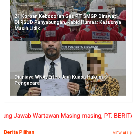
21 Korban Kebocoran Gas PT SMGP Dirawat
Di RSUD Panyabungan, Kabid Humas: Kasusnya
Masih Lidik
Dianiaya WNA, Erles Jadi Kuasa Hukum
Pengacara
awan Masing-masing, PT. BERITA RAKYAT INDONESIA 
Berita Pilihan
VIEW ALL