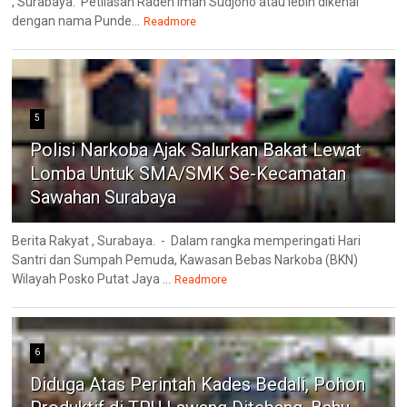
, Surabaya. Petilasan Raden Iman Sudjono atau lebih dikenal
dengan nama Punde...
Readmore
5
Polisi Narkoba Ajak Salurkan Bakat Lewat
Lomba Untuk SMA/SMK Se-Kecamatan
Sawahan Surabaya
Berita Rakyat , Surabaya. - Dalam rangka memperingati Hari
Santri dan Sumpah Pemuda, Kawasan Bebas Narkoba (BKN)
Wilayah Posko Putat Jaya ...
Readmore
6
Diduga Atas Perintah Kades Bedali, Pohon