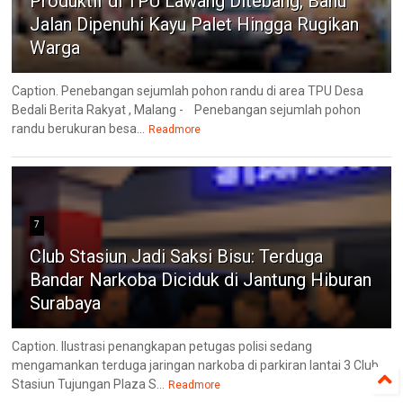
Produktif di TPU Lawang Ditebang, Bahu
Jalan Dipenuhi Kayu Palet Hingga Rugikan
Warga
Caption. Penebangan sejumlah pohon randu di area TPU Desa
Bedali Berita Rakyat , Malang - Penebangan sejumlah pohon
randu berukuran besa...
Readmore
7
Club Stasiun Jadi Saksi Bisu: Terduga
Bandar Narkoba Diciduk di Jantung Hiburan
Surabaya
Caption. Ilustrasi penangkapan petugas polisi sedang
mengamankan terduga jaringan narkoba di parkiran lantai 3 Club
Stasiun Tujungan Plaza S...
Readmore