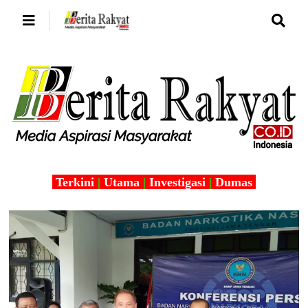
Terkini
|
Utama
|
Investigasi
|
Dumas