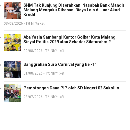
SHM Tak Kunjung Diserahkan, Nasabah Bank Mandiri
Malang Mengaku Dibebani Biaya Lain di Luar Akad
Kredit
03/08/2026 - T?t Nh?n xét
Aba Yasin Sambangi Kantor Golkar Kota Malang,
Sinyal Politik 2029 atau Sekadar Silaturahmi?
02/08/2026 - T?t Nh?n xét
Sanggrahan Suro Carnival yang ke -11
01/08/2026 - T?t Nh?n xét
Pemotongan Dana PIP oleh SD Negeri 02 Sukolilo
28/07/2026 - T?t Nh?n xét