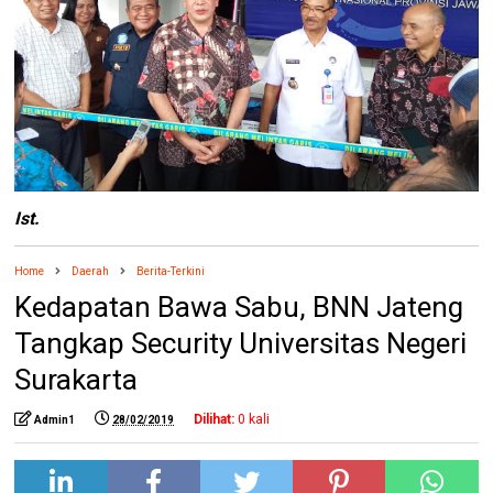
Ist.
Home
Daerah
Berita-Terkini
Kedapatan Bawa Sabu, BNN Jateng
Tangkap Security Universitas Negeri
Surakarta
Dilihat:
0
kali
Admin1
28/02/2019