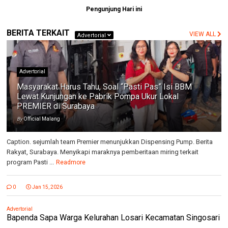
Pengunjung Hari ini
BERITA TERKAIT
VIEW ALL
Advertorial
Advertorial
Masyarakat Harus Tahu, Soal “Pasti Pas” Isi BBM
Lewat Kunjungan ke Pabrik Pompa Ukur Lokal
PREMIER di Surabaya
By
Official Malang
Caption. sejumlah team Premier menunjukkan Dispensing Pump. Berita
Rakyat, Surabaya. Menyikapi maraknya pemberitaan miring terkait
program Pasti ...
Readmore
0
Jan 15, 2026
Advertorial
Bapenda Sapa Warga Kelurahan Losari Kecamatan Singosari