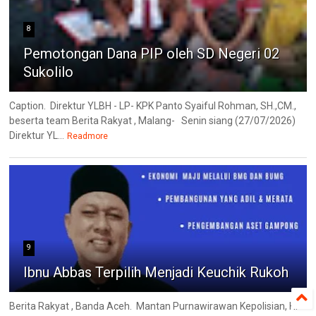
8
Pemotongan Dana PIP oleh SD Negeri 02
Sukolilo
Caption. Direktur YLBH - LP- KPK Panto Syaiful Rohman, SH.,CM.,
beserta team Berita Rakyat , Malang- Senin siang (27/07/2026)
Direktur YL...
Readmore
9
Ibnu Abbas Terpilih Menjadi Keuchik Rukoh
Berita Rakyat , Banda Aceh. Mantan Purnawirawan Kepolisian, H.