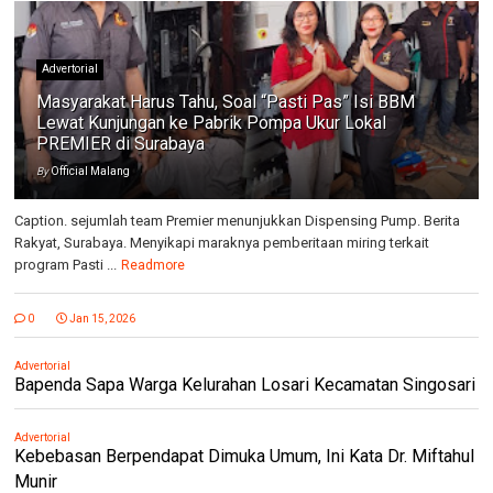
Advertorial
Masyarakat Harus Tahu, Soal “Pasti Pas” Isi BBM
Lewat Kunjungan ke Pabrik Pompa Ukur Lokal
PREMIER di Surabaya
By
Official Malang
Caption. sejumlah team Premier menunjukkan Dispensing Pump. Berita
Rakyat, Surabaya. Menyikapi maraknya pemberitaan miring terkait
program Pasti ...
Readmore
0
Jan 15, 2026
Advertorial
Bapenda Sapa Warga Kelurahan Losari Kecamatan Singosari
Advertorial
Kebebasan Berpendapat Dimuka Umum, Ini Kata Dr. Miftahul
Munir