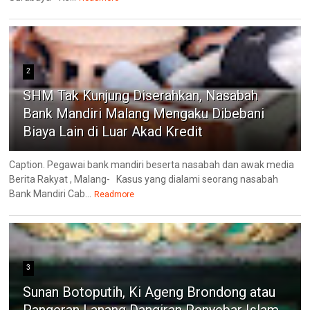
2
SHM Tak Kunjung Diserahkan, Nasabah
Bank Mandiri Malang Mengaku Dibebani
Biaya Lain di Luar Akad Kredit
Caption. Pegawai bank mandiri beserta nasabah dan awak media
Berita Rakyat , Malang- ‎Kasus yang dialami seorang nasabah
Bank Mandiri Cab...
Readmore
3
Sunan Botoputih, Ki Ageng Brondong atau