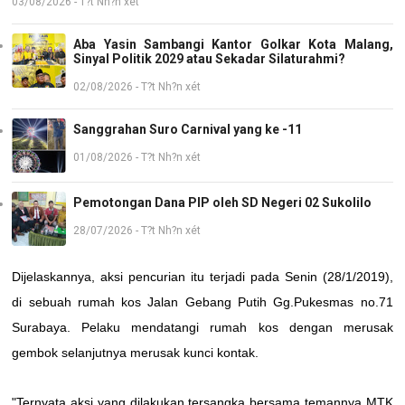
03/08/2026 - T?t Nh?n xét
Aba Yasin Sambangi Kantor Golkar Kota Malang,
Sinyal Politik 2029 atau Sekadar Silaturahmi?
02/08/2026 - T?t Nh?n xét
Sanggrahan Suro Carnival yang ke -11
01/08/2026 - T?t Nh?n xét
Pemotongan Dana PIP oleh SD Negeri 02 Sukolilo
28/07/2026 - T?t Nh?n xét
Dijelaskannya, aksi pencurian itu terjadi pada Senin (28/1/2019),
di sebuah rumah kos Jalan Gebang Putih Gg.Pukesmas no.71
Surabaya. Pelaku mendatangi rumah kos dengan merusak
gembok selanjutnya merusak kunci kontak.
"Ternyata aksi yang dilakukan tersangka bersama temannya MTK