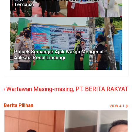
Tercapai
Polsek Semampir Ajak Warga Mengenal
Aplikasi PeduliLindungi
g-masing, PT. BERITA RAKYAT INDONESIA penerbit M
Berita Pilihan
VIEW ALL