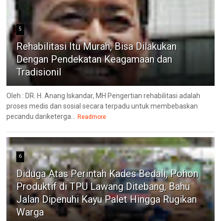
5
Rehabilitasi Itu Murah, Bisa Dilakukan
Dengan Pendekatan Keagamaan dan
Tradisionil
Oleh : DR. H. Anang Iskandar, MH Pengertian rehabilitasi adalah
proses medis dan sosial secara terpadu untuk membebaskan
pecandu dariketerga...
Readmore
6
Diduga Atas Perintah Kades Bedali, Pohon
Produktif di TPU Lawang Ditebang, Bahu
Jalan Dipenuhi Kayu Palet Hingga Rugikan
Warga