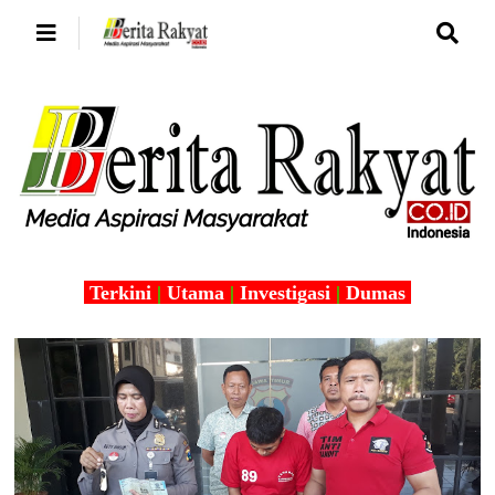
Terkini
|
Utama
|
Investigasi
|
Dumas