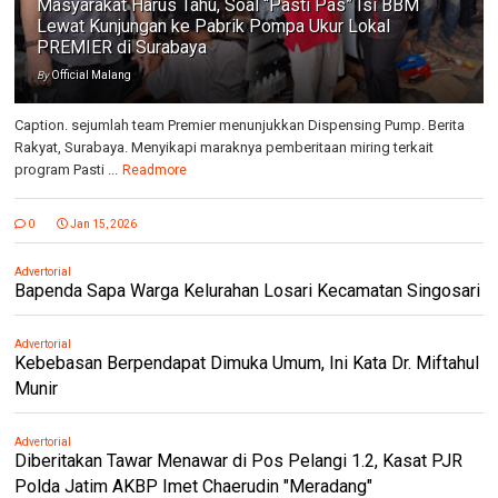
Masyarakat Harus Tahu, Soal “Pasti Pas” Isi BBM
Lewat Kunjungan ke Pabrik Pompa Ukur Lokal
PREMIER di Surabaya
By
Official Malang
Caption. sejumlah team Premier menunjukkan Dispensing Pump. Berita
Rakyat, Surabaya. Menyikapi maraknya pemberitaan miring terkait
program Pasti ...
Readmore
0
Jan 15, 2026
Advertorial
Bapenda Sapa Warga Kelurahan Losari Kecamatan Singosari
Advertorial
Kebebasan Berpendapat Dimuka Umum, Ini Kata Dr. Miftahul
Munir
Advertorial
Diberitakan Tawar Menawar di Pos Pelangi 1.2, Kasat PJR
Polda Jatim AKBP Imet Chaerudin "Meradang"