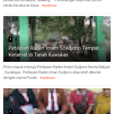
randu berukuran besa...
Readmore
4
Petilasan Raden Imam Soedjono Tempat
Keramat di Tanah Kuwukan
Pintu masuk menuju Petilasan Raden Imam Sudjono Berita Rakyat
, Surabaya. Petilasan Raden Iman Sudjono atau lebih dikenal
dengan nama Punde...
Readmore
5