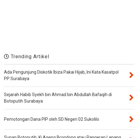
Trending Artikel
Ada Pengunjung Diskotik Ibiza Pakai Hijab, Ini Kata Kasatpol
PP Surabaya
Sejarah Habib Syekh bin Ahmad bin Abdullah Bafaqih di
Botoputih Surabaya
Pemotongan Dana PIP oleh SD Negeri 02 Sukolilo
Sunan Botoputih, Ki Ageng Brondong atau Pangeran Lanang