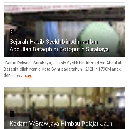
7
Sejarah Habib Syekh bin Ahmad bin
Abdullah Bafaqih di Botoputih Surabaya
Berita Rakyat || Surabaya, - Habib Syekh bin Ahmad bin Abdullah
Bafaqih dilahirkan di kota Syihr pada tahun 1212H / 1798M anak
dari...
Readmore
8
Kodam V/Brawijaya Himbau Pelajar Jauhi