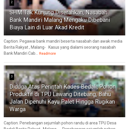
2
SHM Tak Kunjung Diserahkan, Nasabah
Bank Mandiri Malang Mengaku Dibebani
Biaya Lain di Luar Akad Kredit
Caption. Pegawai bank mandiri beserta nasabah dan awak media
Berita Rakyat , Malang- ‎Kasus yang dialami seorang nasabah
Bank Mandiri Cab...
Readmore
3
Diduga Atas Perintah Kades Bedali, Pohon
Produktif di TPU Lawang Ditebang, Bahu
Jalan Dipenuhi Kayu Palet Hingga Rugikan
Warga
Caption. Penebangan sejumlah pohon randu di area TPU Desa
Bedali Berita Rakyat , Malang - Penebangan sejumlah pohon