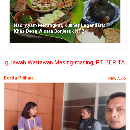
Nasi Ayam Merangkat, Kuliner Legandaris
Khas Desa Wisata Bonjeruk NTB
an Masing-masing, PT. BERITA RAKYAT INDONESIA pe
Berita Pilihan
VIEW ALL