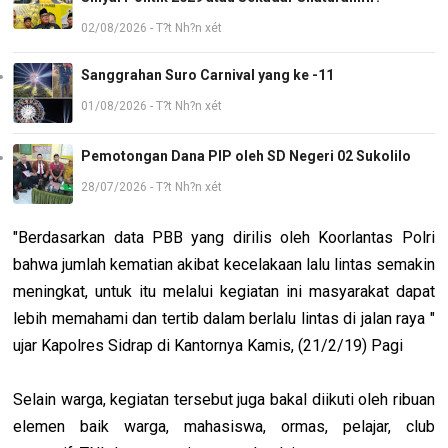
02/08/2026 - T?t Nh?n xét
Sanggrahan Suro Carnival yang ke -11
01/08/2026 - T?t Nh?n xét
Pemotongan Dana PIP oleh SD Negeri 02 Sukolilo
28/07/2026 - T?t Nh?n xét
"Berdasarkan data PBB yang dirilis oleh Koorlantas Polri
bahwa jumlah kematian akibat kecelakaan lalu lintas semakin
meningkat, untuk itu melalui kegiatan ini masyarakat dapat
lebih memahami dan tertib dalam berlalu lintas di jalan raya "
ujar Kapolres Sidrap di Kantornya Kamis, (21/2/19) Pagi
Selain warga, kegiatan tersebut juga bakal diikuti oleh ribuan
elemen baik warga, mahasiswa, ormas, pelajar, club