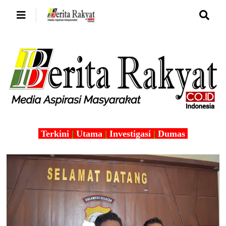
Terkini
|
Utama
|
Investigasi
|
Dumas