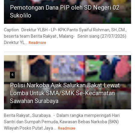
Pemotongan Dana PIP oleh SD Negeri 02
Sukolilo
Caption. Direktur YLBH - LP- KPK Panto Syaiful Rohman, SH.,CM.,
beserta team Berita Rakyat , Malang- Senin siang (27/07/2026)
Direktur YL...
Readmore
6
Polisi Narkoba Ajak Salurkan Bakat Lewat
Lomba Untuk SMA/SMK Se-Kecamatan
Sawahan Surabaya
Berita Rakyat , Surabaya. - Dalam rangka memperingati Hari
Santri dan Sumpah Pemuda, Kawasan Bebas Narkoba (BKN)
Wilayah Posko Putat Jaya ...
Readmore