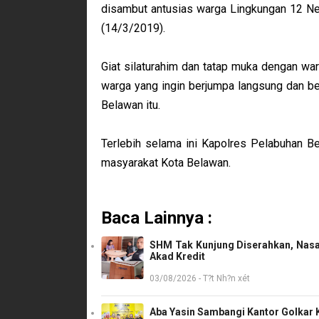
disambut antusias warga Lingkungan 12 Ne
(14/3/2019).
Giat silaturahim dan tatap muka dengan wa
warga yang ingin berjumpa langsung dan be
Belawan itu.
Terlebih selama ini Kapolres Pelabuhan B
masyarakat Kota Belawan.
Baca Lainnya :
SHM Tak Kunjung Diserahkan, Nasa
Akad Kredit
03/08/2026 - T?t Nh?n xét
Aba Yasin Sambangi Kantor Golkar K