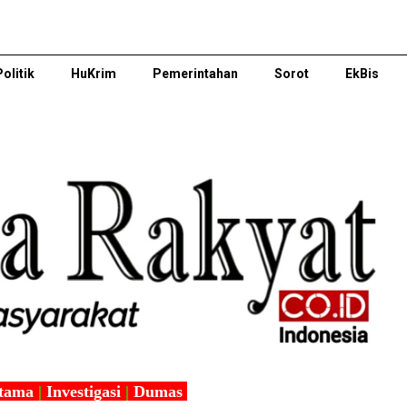
Politik
HuKrim
Pemerintahan
Sorot
EkBis
tama
|
Investigasi
|
Dumas