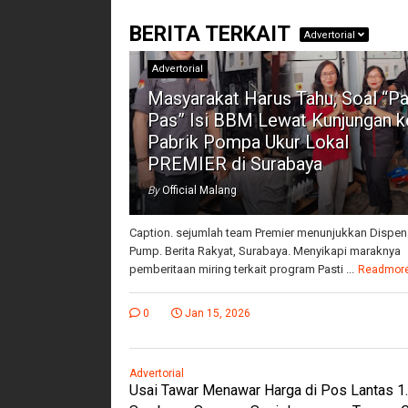
BERITA TERKAIT
Advertorial
Advertorial
Masyarakat Harus Tahu, Soal “Pa
Pas” Isi BBM Lewat Kunjungan k
Pabrik Pompa Ukur Lokal
PREMIER di Surabaya
By
Official Malang
Caption. sejumlah team Premier menunjukkan Dispen
Pump. Berita Rakyat, Surabaya. Menyikapi maraknya
pemberitaan miring terkait program Pasti ...
Readmor
0
Jan 15, 2026
Advertorial
Usai Tawar Menawar Harga di Pos Lantas 1