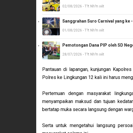
02/08/2026 - T?t Nh?n xét
Sanggrahan Suro Carnival yang ke 
01/08/2026 - T?t Nh?n xét
Pemotongan Dana PIP oleh SD Neger
28/07/2026 - T?t Nh?n xét
Pantauan di lapangan, kunjungan Kapolr
Polres ke Lingkungan 12 kali ini harus men
Pertemuan dengan masyarakat lingkunga
menyampaikan maksud dan tujuan kedatan
bertatap muka secara langsung dengan war
Serta untuk mengetahui langsung persoal