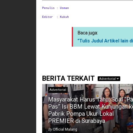
Penulis : Usman
Editor : Kukuh
Baca juga:
"Tulis Judul Artikel lain di
BERITA TERKAIT
Advertorial
Advertorial
Masyarakat Harus Tahu, Soal “Pa
Pas” Isi BBM Lewat Kunjungan k
Pabrik Pompa Ukur Lokal
PREMIER di Surabaya
By
Official Malang