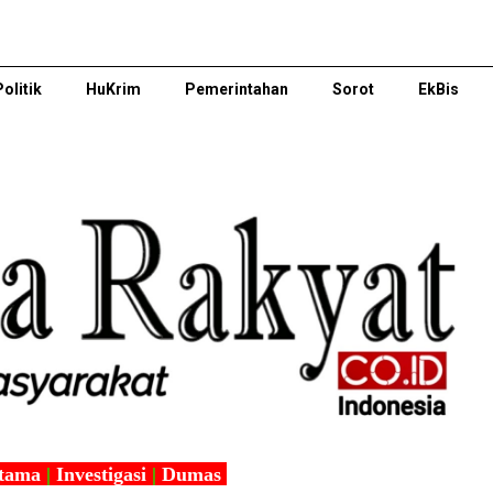
Politik
HuKrim
Pemerintahan
Sorot
EkBis
tama
|
Investigasi
|
Dumas