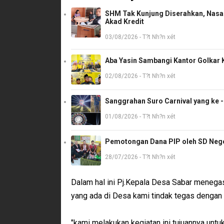
SHM Tak Kunjung Diserahkan, Nasab
Akad Kredit
03/08/2026 - T?t Nh?n xét
Aba Yasin Sambangi Kantor Golkar K
02/08/2026 - T?t Nh?n xét
Sanggrahan Suro Carnival yang ke 
01/08/2026 - T?t Nh?n xét
Pemotongan Dana PIP oleh SD Neger
28/07/2026 - T?t Nh?n xét
Dalam hal ini Pj.Kepala Desa Sabar meneg
yang ada di Desa kami tindak tegas denga
"kami melakukan kegiatan ini tujuannya untu