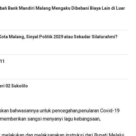
ah Bank Mandiri Malang Mengaku Dibebani Biaya Lain di Luar
ota Malang, Sinyal Politik 2029 atau Sekadar Silaturahmi?
-11
i 02 Sukolilo
askan bahwasannya untuk pencegahan,penularan Covid-19
n memberikan sangsi menyanyi lagu kebangsaan,
k melakukan dan melaksanakan instruksi dari Bupati Melalui