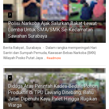
3
Polisi Narkoba Ajak Salurkan Bakat Lewat
Lomba Untuk SMA/SMK Se-Kecamatan
Sawahan Surabaya
Berita Rakyat , Surabaya. - Dalam rangka memperingati Hari
Santri dan Sumpah Pemuda, Kawasan Bebas Narkoba (BKN)
Wilayah Posko Putat Jaya ...
Readmore
4
Diduga Atas Perintah Kades Bedali, Pohon
Produktif di TPU Lawang Ditebang, Bahu
Jalan Dipenuhi Kayu Palet Hingga Rugikan
Warga