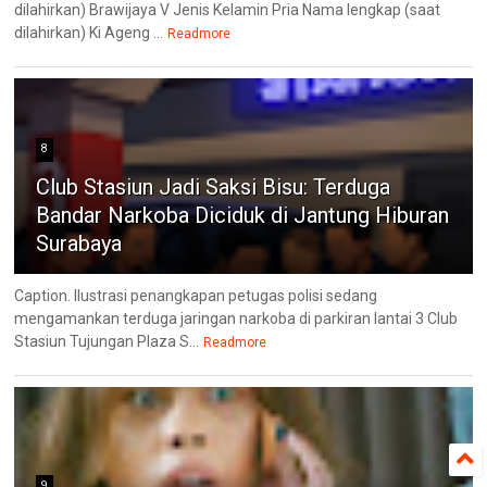
dilahirkan) Brawijaya V Jenis Kelamin Pria Nama lengkap (saat
dilahirkan) Ki Ageng ...
Readmore
8
Club Stasiun Jadi Saksi Bisu: Terduga
Bandar Narkoba Diciduk di Jantung Hiburan
Surabaya
Caption. Ilustrasi penangkapan petugas polisi sedang
mengamankan terduga jaringan narkoba di parkiran lantai 3 Club
Stasiun Tujungan Plaza S...
Readmore
9