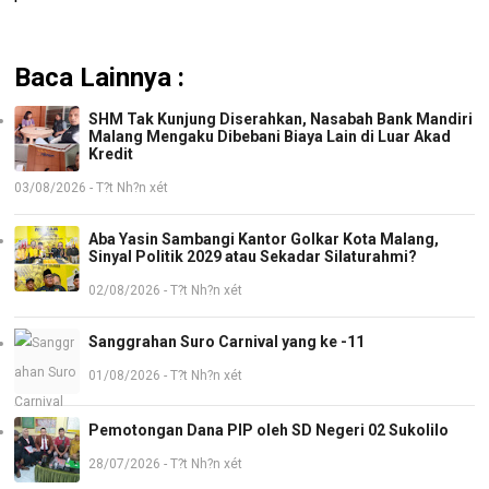
Baca Lainnya :
SHM Tak Kunjung Diserahkan, Nasabah Bank Mandiri
Malang Mengaku Dibebani Biaya Lain di Luar Akad
Kredit
03/08/2026 - T?t Nh?n xét
Aba Yasin Sambangi Kantor Golkar Kota Malang,
Sinyal Politik 2029 atau Sekadar Silaturahmi?
02/08/2026 - T?t Nh?n xét
Sanggrahan Suro Carnival yang ke -11
01/08/2026 - T?t Nh?n xét
Pemotongan Dana PIP oleh SD Negeri 02 Sukolilo
28/07/2026 - T?t Nh?n xét