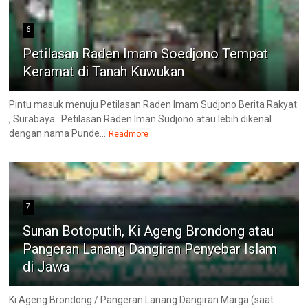
6
Petilasan Raden Imam Soedjono Tempat
Keramat di Tanah Kuwukan
Pintu masuk menuju Petilasan Raden Imam Sudjono Berita Rakyat
, Surabaya. Petilasan Raden Iman Sudjono atau lebih dikenal
dengan nama Punde...
Readmore
7
Sunan Botoputih, Ki Ageng Brondong atau
Pangeran Lanang Dangiran Penyebar Islam
di Jawa
Ki Ageng Brondong / Pangeran Lanang Dangiran Marga (saat