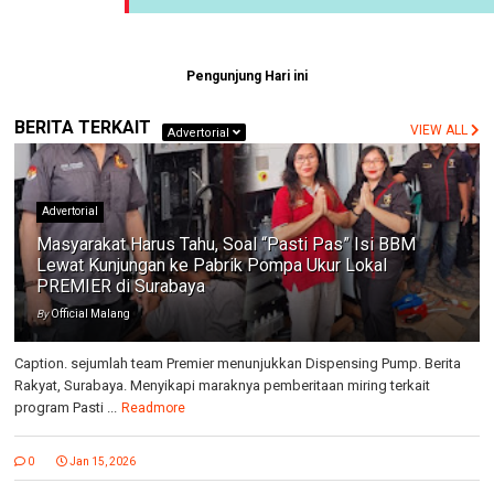
Pengunjung Hari ini
BERITA TERKAIT
VIEW ALL
Advertorial
Advertorial
Masyarakat Harus Tahu, Soal “Pasti Pas” Isi BBM
Lewat Kunjungan ke Pabrik Pompa Ukur Lokal
PREMIER di Surabaya
By
Official Malang
Caption. sejumlah team Premier menunjukkan Dispensing Pump. Berita
Rakyat, Surabaya. Menyikapi maraknya pemberitaan miring terkait
program Pasti ...
Readmore
0
Jan 15, 2026