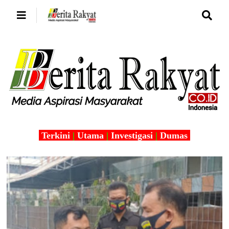
Terkini
|
Utama
|
Investigasi
|
Dumas