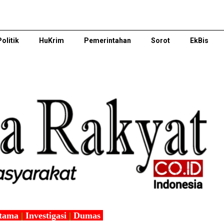
Politik
HuKrim
Pemerintahan
Sorot
EkBis
tama
|
Investigasi
|
Dumas