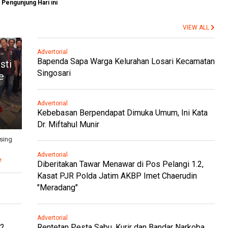
Pengunjung Hari ini
VIEW ALL
Advertorial
Bapenda Sapa Warga Kelurahan Losari Kecamatan
sti
Singosari
e
Advertorial
Kebebasan Berpendapat Dimuka Umum, Ini Kata
Dr. Miftahul Munir
sing
Advertorial
e
Diberitakan Tawar Menawar di Pos Pelangi 1.2,
Kasat PJR Polda Jatim AKBP Imet Chaerudin
"Meradang"
Advertorial
.2
Rentetan Pesta Sabu, Kurir dan Bandar Narkoba