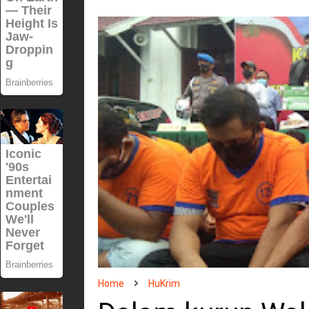
Home
HuKrim