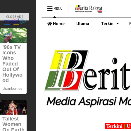
MENU
CLOSE ADS
Home
Utama
Terkini
Terkini
|
U