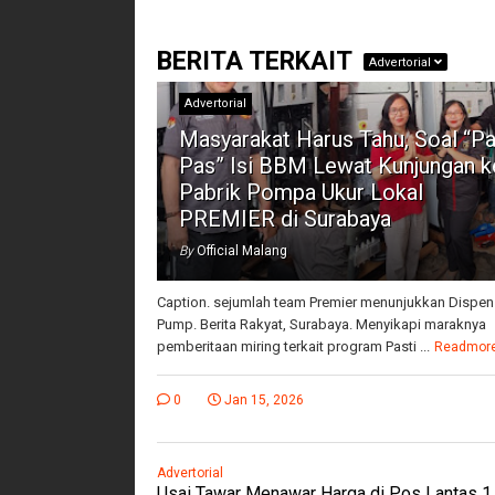
BERITA TERKAIT
Advertorial
Advertorial
Masyarakat Harus Tahu, Soal “Pa
Pas” Isi BBM Lewat Kunjungan k
Pabrik Pompa Ukur Lokal
PREMIER di Surabaya
By
Official Malang
Caption. sejumlah team Premier menunjukkan Dispen
Pump. Berita Rakyat, Surabaya. Menyikapi maraknya
pemberitaan miring terkait program Pasti ...
Readmor
0
Jan 15, 2026
Advertorial
Usai Tawar Menawar Harga di Pos Lantas 1