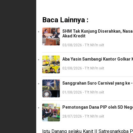
Baca Lainnya :
SHM Tak Kunjung Diserahkan, Nasab
Akad Kredit
03/08/2026 - T?t Nh?n xét
Aba Yasin Sambangi Kantor Golkar K
02/08/2026 - T?t Nh?n xét
Sanggrahan Suro Carnival yang ke 
01/08/2026 - T?t Nh?n xét
Pemotongan Dana PIP oleh SD Neger
28/07/2026 - T?t Nh?n xét
Iptu Danang selaku Kanit II Satresnarkoba 