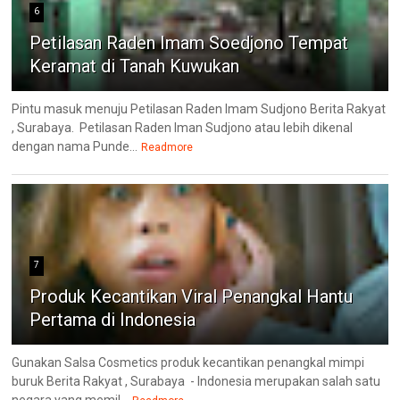
6
Petilasan Raden Imam Soedjono Tempat
Keramat di Tanah Kuwukan
Pintu masuk menuju Petilasan Raden Imam Sudjono Berita Rakyat
, Surabaya. Petilasan Raden Iman Sudjono atau lebih dikenal
dengan nama Punde...
Readmore
7
Produk Kecantikan Viral Penangkal Hantu
Pertama di Indonesia
Gunakan Salsa Cosmetics produk kecantikan penangkal mimpi
buruk Berita Rakyat , Surabaya - Indonesia merupakan salah satu