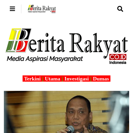
Terkini
|
Utama
|
Investigasi
|
Dumas