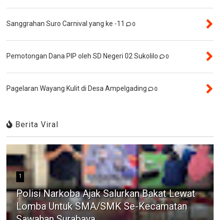
Sanggrahan Suro Carnival yang ke -11
0
Pemotongan Dana PIP oleh SD Negeri 02 Sukolilo
0
Pagelaran Wayang Kulit di Desa Ampelgading
0
Berita Viral
1
Polisi Narkoba Ajak Salurkan Bakat Lewat
Lomba Untuk SMA/SMK Se-Kecamatan
Sawahan Surabaya