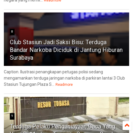
negara yang memil...
Readmore
8
Club Stasiun Jadi Saksi Bisu: Terduga
Bandar Narkoba Diciduk di Jantung Hiburan
Surabaya
Caption. Ilustrasi penangkapan petugas polisi sedang
mengamankan terduga jaringan narkoba di parkiran lantai 3 Club
Stasiun Tujungan Plaza S...
Readmore
9
Terduga Pelaku Penganiayaan Caca Yang