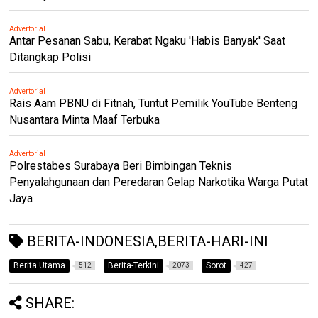
Advertorial
Antar Pesanan Sabu, Kerabat Ngaku 'Habis Banyak' Saat
Ditangkap Polisi
Advertorial
Rais Aam PBNU di Fitnah, Tuntut Pemilik YouTube Benteng
Nusantara Minta Maaf Terbuka
Advertorial
Polrestabes Surabaya Beri Bimbingan Teknis
Penyalahgunaan dan Peredaran Gelap Narkotika Warga Putat
Jaya
BERITA-INDONESIA,BERITA-HARI-INI
Berita Utama
Berita-Terkini
Sorot
512
2073
427
SHARE: