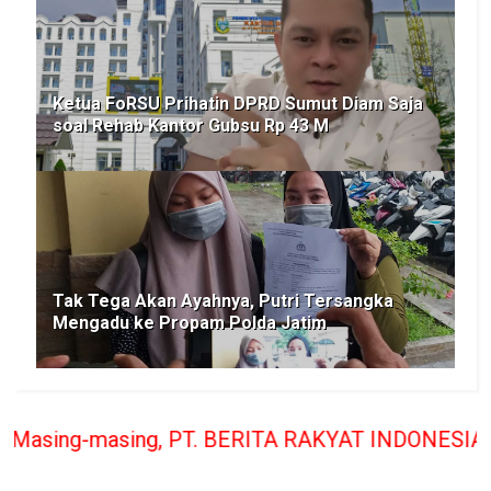
Ketua FoRSU Prihatin DPRD Sumut Diam Saja
soal Rehab Kantor Gubsu Rp 43 M
Tak Tega Akan Ayahnya, Putri Tersangka
Mengadu ke Propam Polda Jatim
T. BERITA RAKYAT INDONESIA penerbit Media Berita