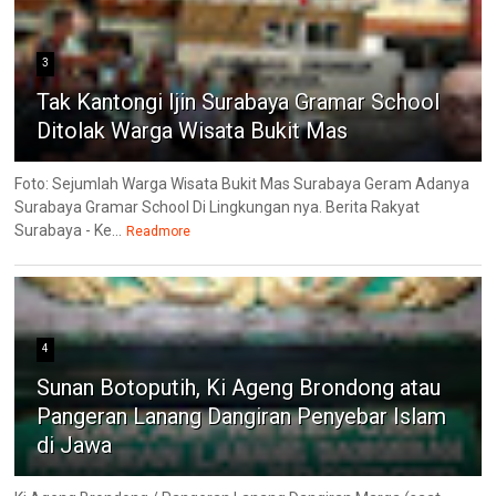
3
Tak Kantongi Ijin Surabaya Gramar School
Ditolak Warga Wisata Bukit Mas
Foto: Sejumlah Warga Wisata Bukit Mas Surabaya Geram Adanya
Surabaya Gramar School Di Lingkungan nya. Berita Rakyat
Surabaya - Ke...
Readmore
4
Sunan Botoputih, Ki Ageng Brondong atau
Pangeran Lanang Dangiran Penyebar Islam
di Jawa