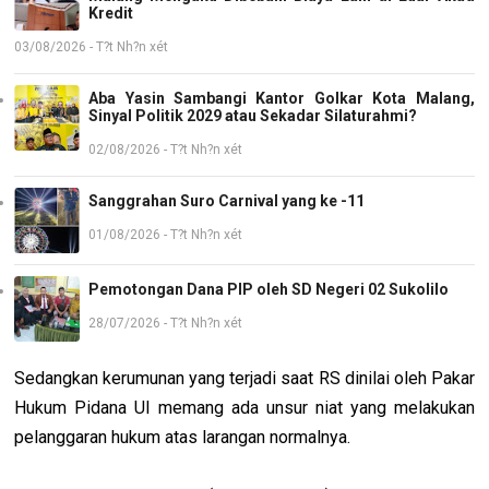
Kredit
03/08/2026 - T?t Nh?n xét
Aba Yasin Sambangi Kantor Golkar Kota Malang,
Sinyal Politik 2029 atau Sekadar Silaturahmi?
02/08/2026 - T?t Nh?n xét
Sanggrahan Suro Carnival yang ke -11
01/08/2026 - T?t Nh?n xét
Pemotongan Dana PIP oleh SD Negeri 02 Sukolilo
28/07/2026 - T?t Nh?n xét
Sedangkan kerumunan yang terjadi saat RS dinilai oleh Pakar
Hukum Pidana UI memang ada unsur niat yang melakukan
pelanggaran hukum atas larangan normalnya.