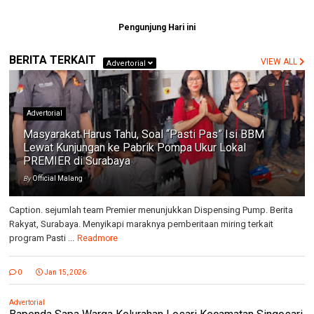
Pengunjung Hari ini
BERITA TERKAIT
VIEW ALL
Advertorial
Advertorial
Masyarakat Harus Tahu, Soal “Pasti Pas” Isi BBM
Lewat Kunjungan ke Pabrik Pompa Ukur Lokal
PREMIER di Surabaya
By
Official Malang
Caption. sejumlah team Premier menunjukkan Dispensing Pump. Berita
Rakyat, Surabaya. Menyikapi maraknya pemberitaan miring terkait
program Pasti ...
Readmore
0
Jan 15, 2026
Advertorial