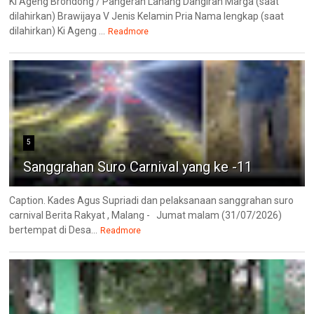
Ki Ageng Brondong / Pangeran Lanang Dangiran Marga (saat
dilahirkan) Brawijaya V Jenis Kelamin Pria Nama lengkap (saat
dilahirkan) Ki Ageng ...
Readmore
5
Sanggrahan Suro Carnival yang ke -11
Caption. Kades Agus Supriadi dan pelaksanaan sanggrahan suro
carnival Berita Rakyat , Malang - Jumat malam (31/07/2026)
bertempat di Desa...
Readmore