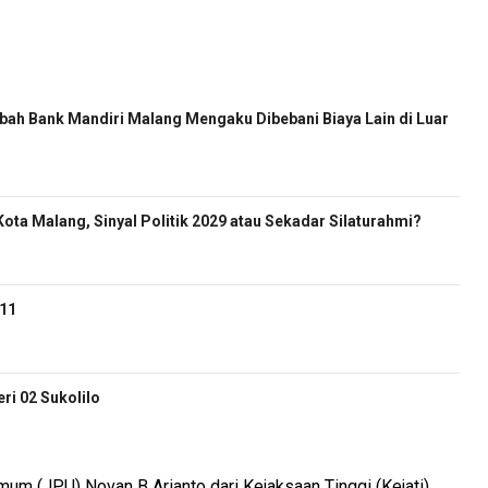
ah Bank Mandiri Malang Mengaku Dibebani Biaya Lain di Luar
ota Malang, Sinyal Politik 2029 atau Sekadar Silaturahmi?
-11
i 02 Sukolilo
um (JPU) Novan B Arianto dari Kejaksaan Tinggi (Kejati)