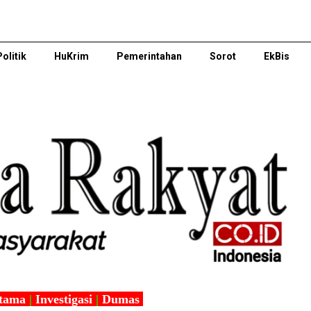
Politik
HuKrim
Pemerintahan
Sorot
EkBis
tama
|
Investigasi
|
Dumas