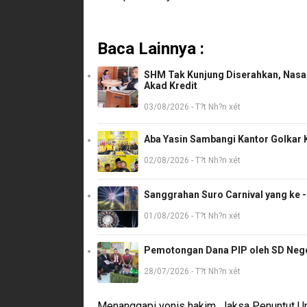
Baca Lainnya :
SHM Tak Kunjung Diserahkan, Nasab
Akad Kredit
03/08/2026 - T?t Nh?n xét
Aba Yasin Sambangi Kantor Golkar K
02/08/2026 - T?t Nh?n xét
Sanggrahan Suro Carnival yang ke 
01/08/2026 - T?t Nh?n xét
Pemotongan Dana PIP oleh SD Neger
28/07/2026 - T?t Nh?n xét
Menanggapi vonis hakim, Jaksa Penuntut Um