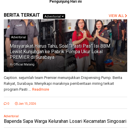
Pengunjung Hari ini
BERITA TERKAIT
VIEW ALL
Advertorial
Advertorial
Masyarakat Harus Tahu, Soal “Pasti Pas” Isi BBM
Lewat Kunjungan ke Pabrik Pompa Ukur Lokal
PREMIER di Surabaya
By
Official Malang
Caption. sejumlah team Premier menunjukkan Dispensing Pump. Berita
Rakyat, Surabaya. Menyikapi maraknya pemberitaan miring terkait
program Pasti ...
Readmore
0
Jan 15, 2026
Advertorial
Bapenda Sapa Warga Kelurahan Losari Kecamatan Singosari