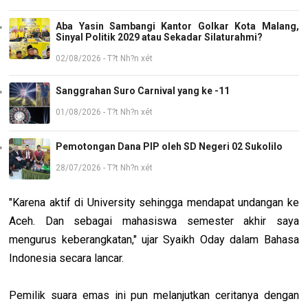
Aba Yasin Sambangi Kantor Golkar Kota Malang,
Sinyal Politik 2029 atau Sekadar Silaturahmi?
02/08/2026 - T?t Nh?n xét
Sanggrahan Suro Carnival yang ke -11
01/08/2026 - T?t Nh?n xét
Pemotongan Dana PIP oleh SD Negeri 02 Sukolilo
28/07/2026 - T?t Nh?n xét
"Karena aktif di University sehingga mendapat undangan ke
Aceh. Dan sebagai mahasiswa semester akhir saya
mengurus keberangkatan," ujar Syaikh Oday dalam Bahasa
Indonesia secara lancar.
Pemilik suara emas ini pun melanjutkan ceritanya dengan