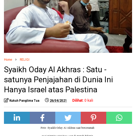
Home
RELIGI
Syaikh Oday Al Akhras : Satu -
satunya Penjajahan di Dunia Ini
Hanya Israel atas Palestina
Dilihat:
0
kali
Kukuh Panglima Tua
26/04/2021
Foto :Syaikh Oday Al Akhras saat berceramah
usai pimpin salat Isya, saat di rumah Takmir