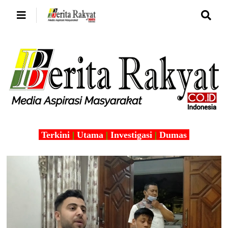
Terkini
|
Utama
|
Investigasi
|
Dumas