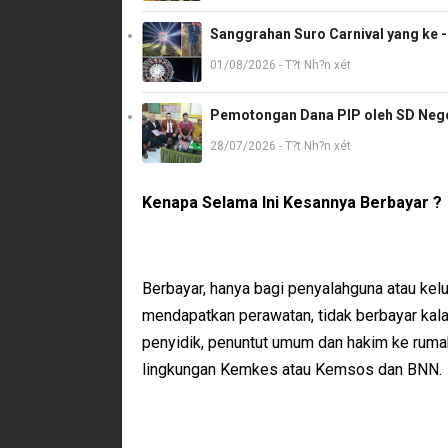
Sanggrahan Suro Carnival yang ke 
01/08/2026 - T?t Nh?n xét
Pemotongan Dana PIP oleh SD Neger
28/07/2026 - T?t Nh?n xét
Kenapa Selama Ini Kesannya Berbayar ?
Berbayar, hanya bagi penyalahguna atau kel
mendapatkan perawatan, tidak berbayar kal
penyidik, penuntut umum dan hakim ke rumah
lingkungan Kemkes atau Kemsos dan BNN.