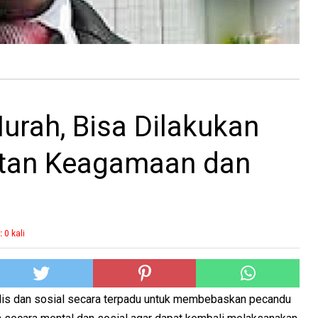
Murah, Bisa Dilakukan
tan Keagamaan dan
:
0
kali
edis dan sosial secara terpadu untuk membebaskan pecandu