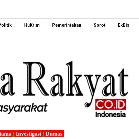
Politik
HuKrim
Pemerintahan
Sorot
EkBis
tama
|
Investigasi
|
Dumas