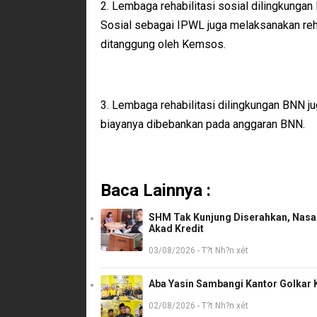
2. Lembaga rehabilitasi sosial dilingkungan
Sosial sebagai IPWL juga melaksanakan reha
ditanggung oleh Kemsos.
3. Lembaga rehabilitasi dilingkungan BNN ju
biayanya dibebankan pada anggaran BNN.
Baca Lainnya :
SHM Tak Kunjung Diserahkan, Nasab
Akad Kredit
03/08/2026 - T?t Nh?n xét
Aba Yasin Sambangi Kantor Golkar K
02/08/2026 - T?t Nh?n xét