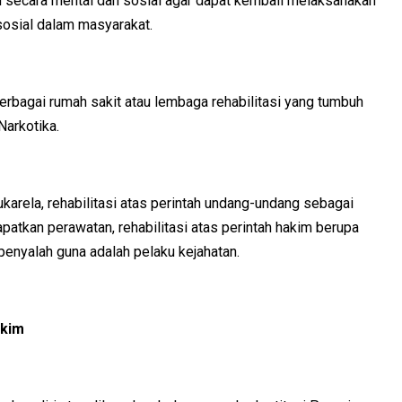
n secara mental dan sosial agar dapat kembali melaksanakan
sosial dalam masyarakat.
erbagai rumah sakit atau lembaga rehabilitasi yang tumbuh
arkotika.
 sukarela, rehabilitasi atas perintah undang-undang sebagai
tkan perawatan, rehabilitasi atas perintah hakim berupa
enyalah guna adalah pelaku kejahatan.
akim