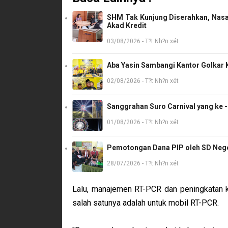
SHM Tak Kunjung Diserahkan, Nasa
Akad Kredit
03/08/2026 - T?t Nh?n xét
Aba Yasin Sambangi Kantor Golkar K
02/08/2026 - T?t Nh?n xét
Sanggrahan Suro Carnival yang ke 
01/08/2026 - T?t Nh?n xét
Pemotongan Dana PIP oleh SD Neger
28/07/2026 - T?t Nh?n xét
Lalu, manajemen RT-PCR dan peningkatan k
salah satunya adalah untuk mobil RT-PCR.