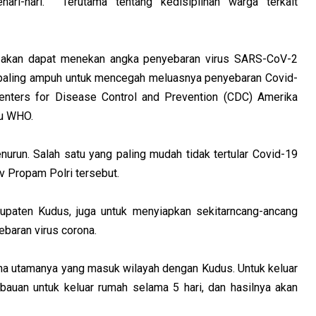
hari-hari.
Terutama tentang kedisiplinan warga terkait
n akan dapat menekan angka penyebaran virus SARS-CoV-2
a paling ampuh untuk mencegah meluasnya penyebaran Covid-
 Centers for Disease Control and Prevention (CDC) Amerika
au WHO.
urun. Salah satu yang paling mudah tidak tertular Covid-19
v Propam Polri tersebut.
abupaten Kudus, juga untuk menyiapkan sekitarncang-ancang
baran virus corona.
na utamanya yang masuk wilayah dengan Kudus. Untuk keluar
auan untuk keluar rumah selama 5 hari, dan hasilnya akan