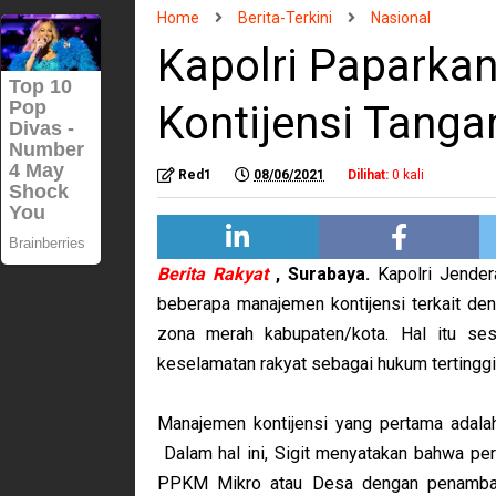
Home
Berita-Terkini
Nasional
Kapolri Paparka
Kontijensi Tanga
Red1
08/06/2021
Dilihat:
0
kali
Berita Rakyat
, Surabaya.
Kapolri Jende
beberapa manajemen kontijensi terkait de
zona merah kabupaten/kota.
Hal itu se
keselamatan rakyat sebagai hukum tertinggi
Manajemen kontijensi yang pertama adala
Dalam hal ini, Sigit menyatakan bahwa per
PPKM Mikro atau Desa dengan penambah