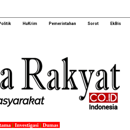
Politik
HuKrim
Pemerintahan
Sorot
EkBis
tama
|
Investigasi
|
Dumas