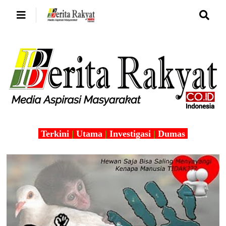
Terkini
|
Utama
|
Investigasi
|
Dumas