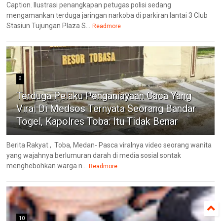
Caption. Ilustrasi penangkapan petugas polisi sedang
mengamankan terduga jaringan narkoba di parkiran lantai 3 Club
Stasiun Tujungan Plaza S...
Readmore
9
Terduga Pelaku Penganiayaan Caca Yang
Viral Di Medsos Ternyata Seorang Bandar
Togel, Kapolres Toba: Itu Tidak Benar
Berita Rakyat , Toba, Medan- Pasca viralnya video seorang wanita
yang wajahnya berlumuran darah di media sosial sontak
menghebohkan warga n...
Readmore
10