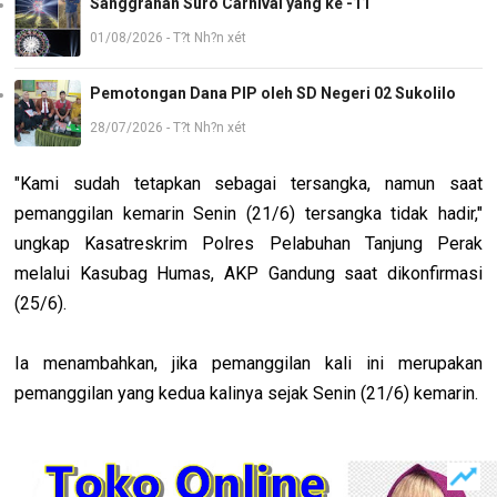
Sanggrahan Suro Carnival yang ke -11
01/08/2026 - T?t Nh?n xét
Pemotongan Dana PIP oleh SD Negeri 02 Sukolilo
28/07/2026 - T?t Nh?n xét
"Kami sudah tetapkan sebagai tersangka, namun saat
pemanggilan kemarin Senin (21/6) tersangka tidak hadir,"
ungkap Kasatreskrim Polres Pelabuhan Tanjung Perak
melalui Kasubag Humas, AKP Gandung saat dikonfirmasi
(25/6).
Ia menambahkan, jika pemanggilan kali ini merupakan
pemanggilan yang kedua kalinya sejak Senin (21/6) kemarin.