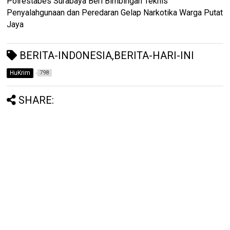
Polrestabes Surabaya Beri Bimbingan Teknis
Penyalahgunaan dan Peredaran Gelap Narkotika Warga Putat
Jaya
BERITA-INDONESIA,BERITA-HARI-INI
HuKrim
798
SHARE: