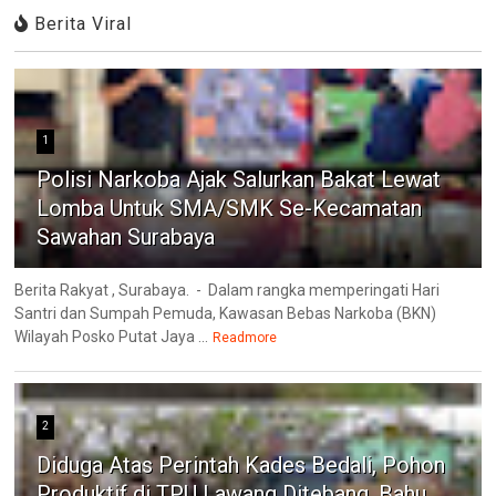
Berita Viral
1
Polisi Narkoba Ajak Salurkan Bakat Lewat
Lomba Untuk SMA/SMK Se-Kecamatan
Sawahan Surabaya
Berita Rakyat , Surabaya. - Dalam rangka memperingati Hari
Santri dan Sumpah Pemuda, Kawasan Bebas Narkoba (BKN)
Wilayah Posko Putat Jaya ...
Readmore
2
Diduga Atas Perintah Kades Bedali, Pohon
Produktif di TPU Lawang Ditebang, Bahu