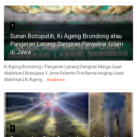
4
Sunan Botoputih, Ki Ageng Brondong atau
Pangeran Lanang Dangiran Penyebar Islam
di Jawa
Ki Ageng Brondong / Pangeran Lanang Dangiran Marga (saat
dilahirkan) Brawijaya V Jenis Kelamin Pria Nama lengkap (saat
dilahirkan) Ki Ageng ...
Readmore
5