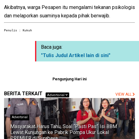
Akibatnya, warga Pesapen itu mengalami tekanan psikologis
dan melaporkan suaminya kepada pihak berwajib.
Penulis : Kukuh
Baca juga:
"Tulis Judul Artikel lain di sini"
Pengunjung Hari ini
BERITA TERKAIT
VIEW ALL
Advertorial
Advertorial
Masyarakat Harus Tahu, Soal “Pasti Pas” Isi BBM
Lewat Kunjungan ke Pabrik Pompa Ukur Lokal
PREMIER di Surabaya