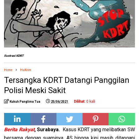
Ilustrasi KDRT
Home
HuKrim
Tersangka KDRT Datangi Panggilan
Polisi Meski Sakit
Dilihat:
0
kali
Kukuh Panglima Tua
25/06/2021
Berita Rakyat
, Surabaya.
Kasus KDRT yang melibatkan SW
bersama dengan suaminya, AS hingga kini masih ditangani