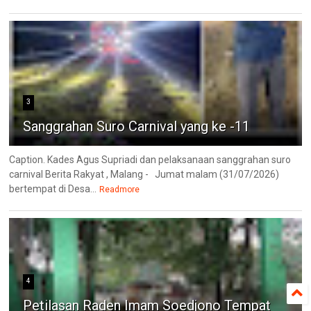
3
Sanggrahan Suro Carnival yang ke -11
Caption. Kades Agus Supriadi dan pelaksanaan sanggrahan suro
carnival Berita Rakyat , Malang - Jumat malam (31/07/2026)
bertempat di Desa...
Readmore
4
Petilasan Raden Imam Soedjono Tempat