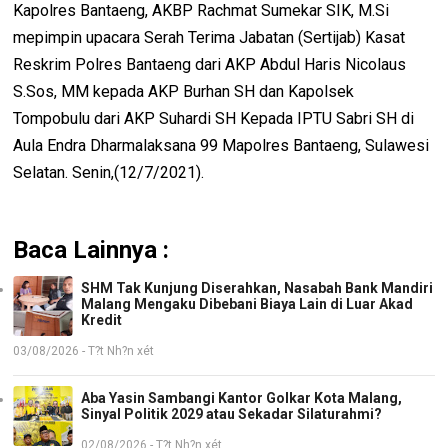
Kapolres Bantaeng, AKBP Rachmat Sumekar SIK, M.Si
mepimpin upacara Serah Terima Jabatan (Sertijab) Kasat
Reskrim Polres Bantaeng dari AKP Abdul Haris Nicolaus
S.Sos, MM kepada AKP Burhan SH dan Kapolsek
Tompobulu dari AKP Suhardi SH Kepada IPTU Sabri SH di
Aula Endra Dharmalaksana 99 Mapolres Bantaeng, Sulawesi
Selatan. Senin,(12/7/2021).
Baca Lainnya :
SHM Tak Kunjung Diserahkan, Nasabah Bank Mandiri
Malang Mengaku Dibebani Biaya Lain di Luar Akad
Kredit
03/08/2026 - T?t Nh?n xét
Aba Yasin Sambangi Kantor Golkar Kota Malang,
Sinyal Politik 2029 atau Sekadar Silaturahmi?
02/08/2026 - T?t Nh?n xét