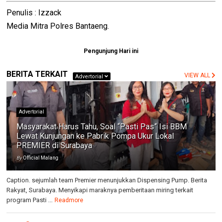
Penulis : Izzack
Media Mitra Polres Bantaeng.
Pengunjung Hari ini
BERITA TERKAIT
VIEW ALL
Advertorial
Advertorial
Masyarakat Harus Tahu, Soal “Pasti Pas” Isi BBM
Lewat Kunjungan ke Pabrik Pompa Ukur Lokal
PREMIER di Surabaya
By
Official Malang
Caption. sejumlah team Premier menunjukkan Dispensing Pump. Berita
Rakyat, Surabaya. Menyikapi maraknya pemberitaan miring terkait
program Pasti ...
Readmore