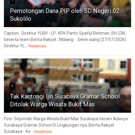
1
Pemotongan Dana PIP oleh SD Negeri 02
Sukolilo
Caption. Direktur YLBH - LP- KPK Panto Syaiful Rohman, SH.,CM.,
beserta team Berita Rakyat , Malang- Senin siang (27/07/2026)
Direktur YL...
Readmore
2
Tak Kantongi Ijin Surabaya Gramar School
Ditolak Warga Wisata Bukit Mas
Foto: Sejumlah Warga Wisata Bukit Mas Surabaya Geram Adanya
Surabaya Gramar School Di Lingkungan nya. Berita Rakyat
Surabaya - Ke...
Readmore