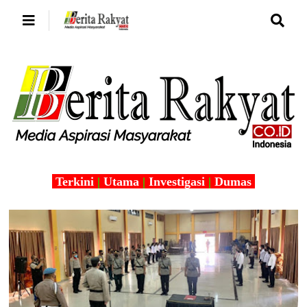
Terkini
|
Utama
|
Investigasi
|
Dumas