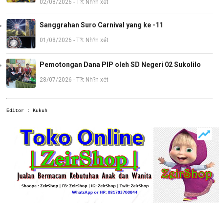
02/08/2026 - T?t Nh?n xét
Sanggrahan Suro Carnival yang ke -11
01/08/2026 - T?t Nh?n xét
Pemotongan Dana PIP oleh SD Negeri 02 Sukolilo
28/07/2026 - T?t Nh?n xét
Editor : Kukuh