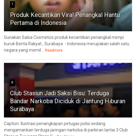
7
Produk Kecantikan Viral Penangkal Hantu
Pertama di Indonesia
Gunakan Salsa Cosmetics produk kecantikan penangkal mimpi
buruk Berita Rakyat , Surabaya - Indonesia merupakan salah satu
negara yang memil...
Readmore
8
Club Stasiun Jadi Saksi Bisu: Terduga
Bandar Narkoba Diciduk di Jantung Hiburan
Surabaya
Caption. Ilustrasi penangkapan petugas polisi sedang
mengamankan terduga jaringan narkoba di parkiran lantai 3 Club