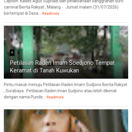
Caption. Kades Agus Supriadi dan pelaksanaan sanggrahan suro
carnival Berita Rakyat , Malang - Jumat malam (31/07/2026)
bertempat di Desa...
Readmore
6
Petilasan Raden Imam Soedjono Tempat
Keramat di Tanah Kuwukan
Pintu masuk menuju Petilasan Raden Imam Sudjono Berita Rakyat
, Surabaya. Petilasan Raden Iman Sudjono atau lebih dikenal
dengan nama Punde...
Readmore