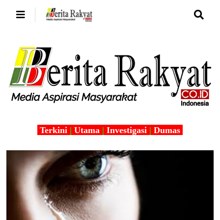
Terkini
|
Utama
|
Investigasi
|
Dumas