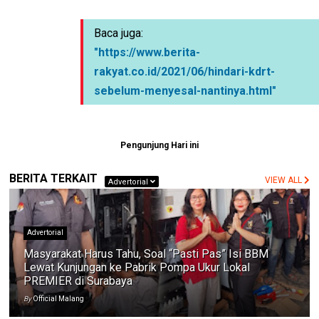
Baca juga:
"https://www.berita-
rakyat.co.id/2021/06/hindari-kdrt-
sebelum-menyesal-nantinya.html"
Pengunjung Hari ini
BERITA TERKAIT
VIEW ALL
Advertorial
Advertorial
Masyarakat Harus Tahu, Soal “Pasti Pas” Isi BBM
Lewat Kunjungan ke Pabrik Pompa Ukur Lokal
PREMIER di Surabaya
By
Official Malang