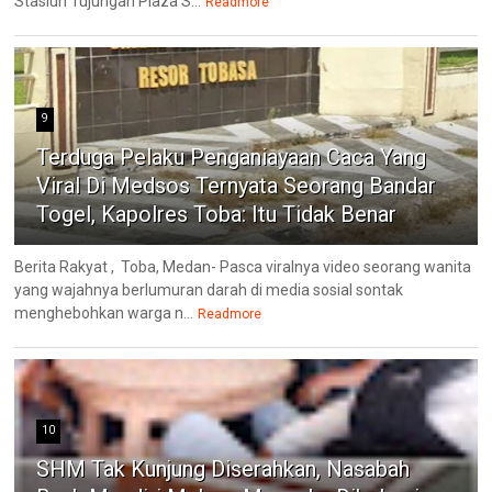
Stasiun Tujungan Plaza S...
Readmore
9
Terduga Pelaku Penganiayaan Caca Yang
Viral Di Medsos Ternyata Seorang Bandar
Togel, Kapolres Toba: Itu Tidak Benar
Berita Rakyat , Toba, Medan- Pasca viralnya video seorang wanita
yang wajahnya berlumuran darah di media sosial sontak
menghebohkan warga n...
Readmore
10
SHM Tak Kunjung Diserahkan, Nasabah