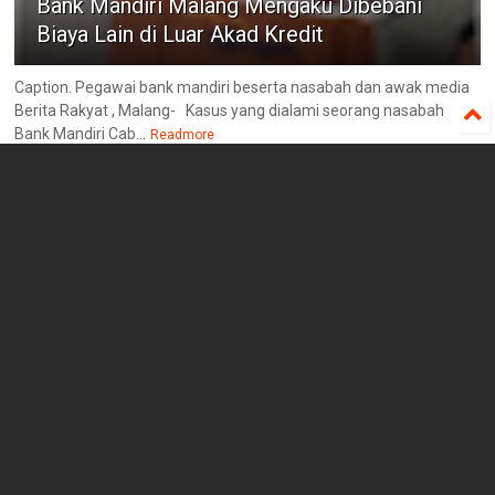
Bank Mandiri Malang Mengaku Dibebani
Biaya Lain di Luar Akad Kredit
Caption. Pegawai bank mandiri beserta nasabah dan awak media
Berita Rakyat , Malang- ‎Kasus yang dialami seorang nasabah
Bank Mandiri Cab...
Readmore
©
2026
PT. Berita Rakyat Indonesia - Berita Untuk Rakyat
All rights reserved.