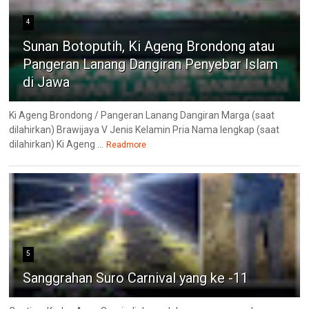
4
Sunan Botoputih, Ki Ageng Brondong atau
Pangeran Lanang Dangiran Penyebar Islam
di Jawa
Ki Ageng Brondong / Pangeran Lanang Dangiran Marga (saat
dilahirkan) Brawijaya V Jenis Kelamin Pria Nama lengkap (saat
dilahirkan) Ki Ageng ...
Readmore
5
Sanggrahan Suro Carnival yang ke -11