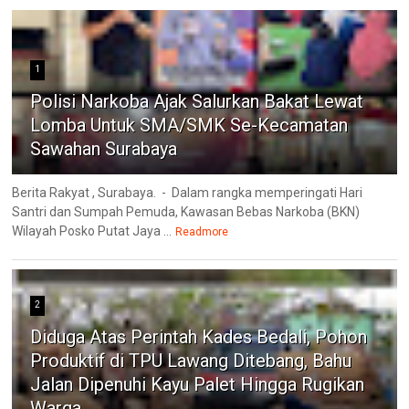
1
Polisi Narkoba Ajak Salurkan Bakat Lewat
Lomba Untuk SMA/SMK Se-Kecamatan
Sawahan Surabaya
Berita Rakyat , Surabaya. - Dalam rangka memperingati Hari
Santri dan Sumpah Pemuda, Kawasan Bebas Narkoba (BKN)
Wilayah Posko Putat Jaya ...
Readmore
2
Diduga Atas Perintah Kades Bedali, Pohon
Produktif di TPU Lawang Ditebang, Bahu
Jalan Dipenuhi Kayu Palet Hingga Rugikan
Warga