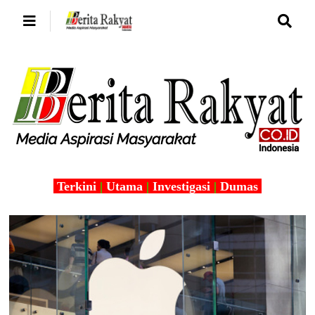
Terkini
|
Utama
|
Investigasi
|
Dumas