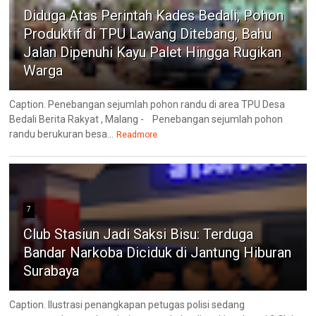
Diduga Atas Perintah Kades Bedali, Pohon
Produktif di TPU Lawang Ditebang, Bahu
Jalan Dipenuhi Kayu Palet Hingga Rugikan
Warga
Caption. Penebangan sejumlah pohon randu di area TPU Desa
Bedali Berita Rakyat , Malang - Penebangan sejumlah pohon
randu berukuran besa...
Readmore
7
Club Stasiun Jadi Saksi Bisu: Terduga
Bandar Narkoba Diciduk di Jantung Hiburan
Surabaya
Caption. Ilustrasi penangkapan petugas polisi sedang