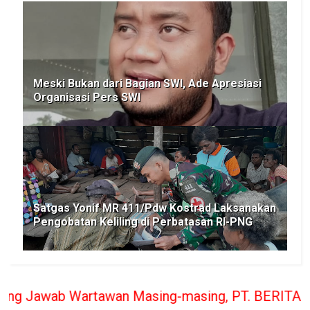
Meski Bukan dari Bagian SWI, Ade Apresiasi
Organisasi Pers SWI
Satgas Yonif MR 411/Pdw Kostrad Laksanakan
Pengobatan Keliling di Perbatasan RI-PNG
wan Masing-masing, PT. BERITA RAKYAT INDONESIA pe