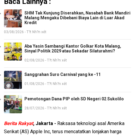
Baca Lainnya :
SHM Tak Kunjung Diserahkan, Nasabah Bank Mandiri
Malang Mengaku Dibebani Biaya Lain di Luar Akad
Kredit
03/08/2026 - T?t Nh?n xét
Aba Yasin Sambangi Kantor Golkar Kota Malang,
Sinyal Politik 2029 atau Sekadar Silaturahmi?
02/08/2026 - T?t Nh?n xét
Sanggrahan Suro Carnival yang ke -11
01/08/2026 - T?t Nh?n xét
Pemotongan Dana PIP oleh SD Negeri 02 Sukolilo
28/07/2026 - T?t Nh?n xét
Berita Rakyat
, Jakarta -
Raksasa teknologi asal Amerika
Serikat (AS) Apple Inc, terus mencatatkan lonjakan harga