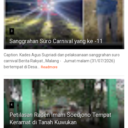
3
Sanggrahan Suro Carnival yang ke -11
Caption. Kades Agus Supriadi dan pelaksanaan sanggrahan suro
carnival Berita Rakyat , Malang - Jumat malam (31/07/2026)
bertempat di Desa...
Readmore
4
Petilasan Raden Imam Soedjono Tempat
Keramat di Tanah Kuwukan