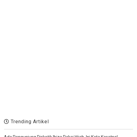
Trending Artikel
Ada Pengunjung Diskotik Ibiza Pakai Hijab, Ini Kata Kasatpol