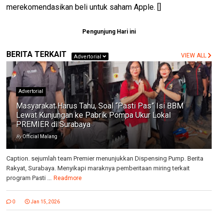
merekomendasikan beli untuk saham Apple. []
Pengunjung Hari ini
BERITA TERKAIT
VIEW ALL
Advertorial
Advertorial
Masyarakat Harus Tahu, Soal “Pasti Pas” Isi BBM
Lewat Kunjungan ke Pabrik Pompa Ukur Lokal
PREMIER di Surabaya
By
Official Malang
Caption. sejumlah team Premier menunjukkan Dispensing Pump. Berita
Rakyat, Surabaya. Menyikapi maraknya pemberitaan miring terkait
program Pasti ...
Readmore
0
Jan 15, 2026