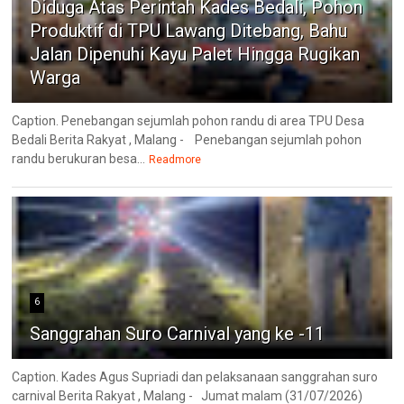
Diduga Atas Perintah Kades Bedali, Pohon
Produktif di TPU Lawang Ditebang, Bahu
Jalan Dipenuhi Kayu Palet Hingga Rugikan
Warga
Caption. Penebangan sejumlah pohon randu di area TPU Desa
Bedali Berita Rakyat , Malang - Penebangan sejumlah pohon
randu berukuran besa...
Readmore
6
Sanggrahan Suro Carnival yang ke -11
Caption. Kades Agus Supriadi dan pelaksanaan sanggrahan suro
carnival Berita Rakyat , Malang - Jumat malam (31/07/2026)