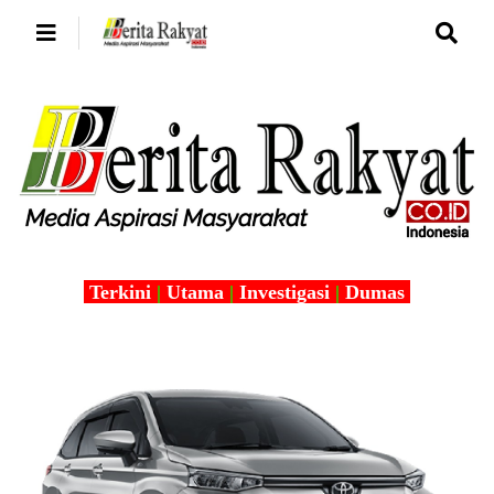
Terkini
|
Utama
|
Investigasi
|
Dumas