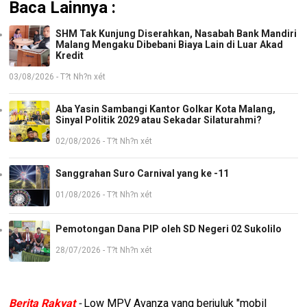
Baca Lainnya :
SHM Tak Kunjung Diserahkan, Nasabah Bank Mandiri
Malang Mengaku Dibebani Biaya Lain di Luar Akad
Kredit
03/08/2026 - T?t Nh?n xét
Aba Yasin Sambangi Kantor Golkar Kota Malang,
Sinyal Politik 2029 atau Sekadar Silaturahmi?
02/08/2026 - T?t Nh?n xét
Sanggrahan Suro Carnival yang ke -11
01/08/2026 - T?t Nh?n xét
Pemotongan Dana PIP oleh SD Negeri 02 Sukolilo
28/07/2026 - T?t Nh?n xét
Berita Rakyat
-
Low MPV Avanza yang berjuluk "mobil