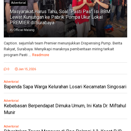
Advertorial
Masyarakat Harus Tahu, Soal “Pasti Pas” Isi BBM
Lewat Kunjungan ke Pabrik Pompa Ukur Lokal
PREMIER di Surabaya
By
Official Malang
Caption. sejumlah team Premier menunjukkan Dispensing Pump. Berita
Rakyat, Surabaya. Menyikapi maraknya pemberitaan miring terkait
program Pasti ...
Readmore
0
Jan 15, 2026
Advertorial
Bapenda Sapa Warga Kelurahan Losari Kecamatan Singosari
Advertorial
Kebebasan Berpendapat Dimuka Umum, Ini Kata Dr. Miftahul
Munir
Advertorial