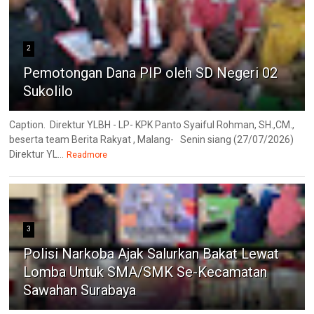
2
Pemotongan Dana PIP oleh SD Negeri 02
Sukolilo
Caption. Direktur YLBH - LP- KPK Panto Syaiful Rohman, SH.,CM.,
beserta team Berita Rakyat , Malang- Senin siang (27/07/2026)
Direktur YL...
Readmore
3
Polisi Narkoba Ajak Salurkan Bakat Lewat
Lomba Untuk SMA/SMK Se-Kecamatan
Sawahan Surabaya