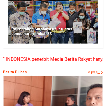
Polrestabes Surabaya usut tuntas
pencemaran limbah B3
rbit Media Berita Rakyat hanya memberikan bantua
Berita Pilihan
VIEW ALL