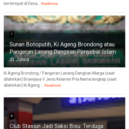
bertempat di Desa...
Readmore
7
Sunan Botoputih, Ki Ageng Brondong atau
Pangeran Lanang Dangiran Penyebar Islam
di Jawa
Ki Ageng Brondong / Pangeran Lanang Dangiran Marga (saat
dilahirkan) Brawijaya V Jenis Kelamin Pria Nama lengkap (saat
dilahirkan) Ki Ageng ...
Readmore
8
Club Stasiun Jadi Saksi Bisu: Terduga