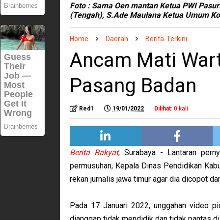
Foto : Sama Oen mantan Ketua PWI Pasuru
(Tengah), S.Ade Maulana Ketua Umum Kom
Home
Daerah
Berita-Terkini
Ancam Mati Wart
Pasang Badan
Red1
19/01/2022
Dilihat:
0
kali
Berita Rakyat
, Surabaya - Lantaran pern
permusuhan, Kepala Dinas Pendidikan Kabu
rekan jurnalis jawa timur agar dia dicopot dar
Pada 17 Januari 2022, unggahan video pid
dianggap tidak mendidik dan tidak pantas di