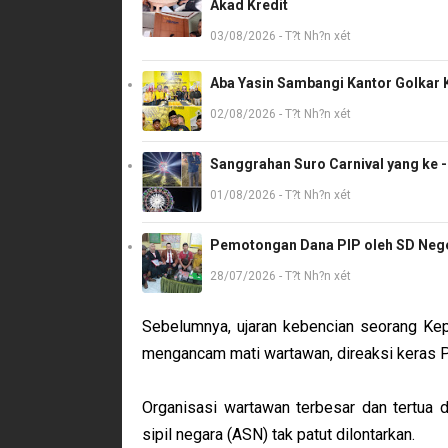
Akad Kredit
03/08/2026 - T?t Nh?n xét
Aba Yasin Sambangi Kantor Golkar K
02/08/2026 - T?t Nh?n xét
Sanggrahan Suro Carnival yang ke 
01/08/2026 - T?t Nh?n xét
Pemotongan Dana PIP oleh SD Neger
28/07/2026 - T?t Nh?n xét
Sebelumnya, ujaran kebencian seorang Ke
mengancam mati wartawan, direaksi keras 
Organisasi wartawan terbesar dan tertua d
sipil negara (ASN) tak patut dilontarkan.