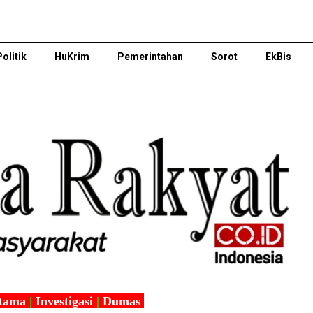
Politik
HuKrim
Pemerintahan
Sorot
EkBis
tama
|
Investigasi
|
Dumas