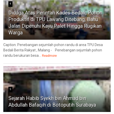
4
Diduga Atas Perintah Kades Bedali, Pohon
Produktif di TPU Lawang Ditebang, Bahu
Jalan Dipenuhi Kayu Palet Hingga Rugikan
Warga
Caption. Penebangan sejumlah pohon randu di area TPU Desa
Bedali Berita Rakyat , Malang - Penebangan sejumlah pohon
randu berukuran besa...
Readmore
5
Sejarah Habib Syekh bin Ahmad bin
Abdullah Bafaqih di Botoputih Surabaya