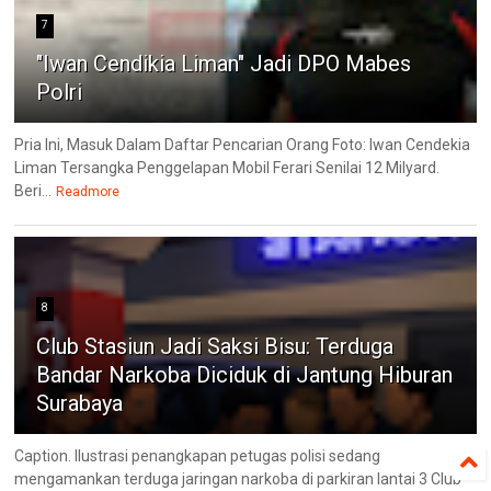
7
"Iwan Cendikia Liman" Jadi DPO Mabes
Polri
Pria Ini, Masuk Dalam Daftar Pencarian Orang Foto: Iwan Cendekia
Liman Tersangka Penggelapan Mobil Ferari Senilai 12 Milyard.
Beri...
Readmore
8
Club Stasiun Jadi Saksi Bisu: Terduga
Bandar Narkoba Diciduk di Jantung Hiburan
Surabaya
Caption. Ilustrasi penangkapan petugas polisi sedang
mengamankan terduga jaringan narkoba di parkiran lantai 3 Club