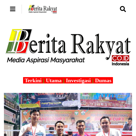
Terkini
|
Utama
|
Investigasi
|
Dumas