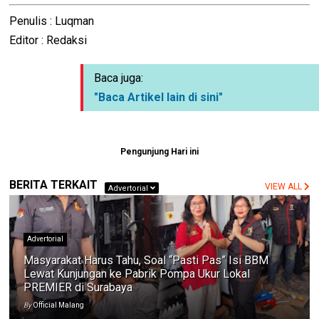
Penulis : Luqman
Editor : Redaksi
Baca juga:
"Baca Artikel lain di sini"
Pengunjung Hari ini
BERITA TERKAIT
VIEW ALL
Advertorial
Advertorial
Masyarakat Harus Tahu, Soal “Pasti Pas” Isi BBM
Lewat Kunjungan ke Pabrik Pompa Ukur Lokal
PREMIER di Surabaya
By
Official Malang