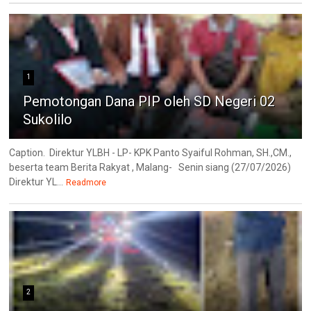
1
Pemotongan Dana PIP oleh SD Negeri 02
Sukolilo
Caption. Direktur YLBH - LP- KPK Panto Syaiful Rohman, SH.,CM.,
beserta team Berita Rakyat , Malang- Senin siang (27/07/2026)
Direktur YL...
Readmore
2