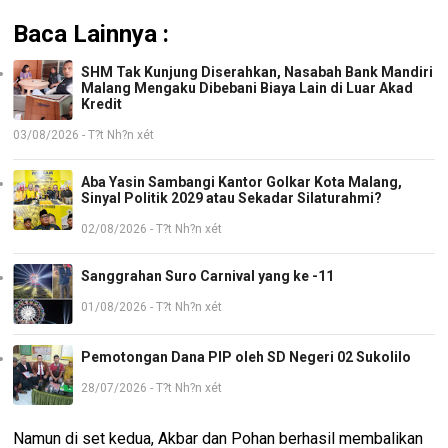
Baca Lainnya :
SHM Tak Kunjung Diserahkan, Nasabah Bank Mandiri
Malang Mengaku Dibebani Biaya Lain di Luar Akad
Kredit
03/08/2026 - T?t Nh?n xét
Aba Yasin Sambangi Kantor Golkar Kota Malang,
Sinyal Politik 2029 atau Sekadar Silaturahmi?
02/08/2026 - T?t Nh?n xét
Sanggrahan Suro Carnival yang ke -11
01/08/2026 - T?t Nh?n xét
Pemotongan Dana PIP oleh SD Negeri 02 Sukolilo
28/07/2026 - T?t Nh?n xét
Namun di set kedua, Akbar dan Pohan berhasil membalikan