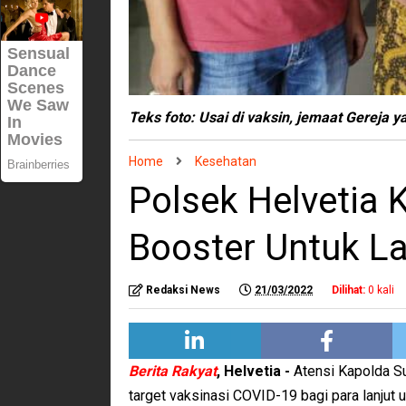
Teks foto: Usai di vaksin, jemaat Gereja 
Home
Kesehatan
Polsek Helvetia 
Booster Untuk L
Redaksi News
21/03/2022
Dilihat:
0
kali
Berita Rakyat
, Helvetia -
Atensi Kapolda Su
target vaksinasi COVID-19 bagi para lanjut us