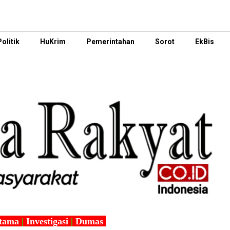
Politik
HuKrim
Pemerintahan
Sorot
EkBis
tama
|
Investigasi
|
Dumas