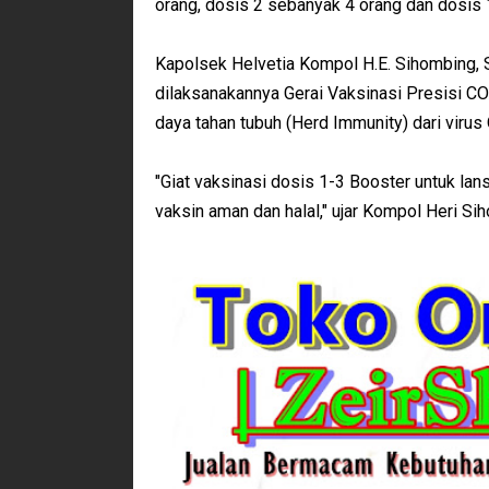
orang, dosis 2 sebanyak 4 orang dan dosis 
Kapolsek Helvetia Kompol H.E. Sihombing, SI
dilaksanakannya Gerai Vaksinasi Presisi C
daya tahan tubuh (Herd Immunity) dari viru
"Giat vaksinasi dosis 1-3 Booster untuk la
vaksin aman dan halal," ujar Kompol Heri S