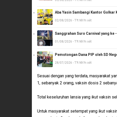
03/08/2026 - T?t Nh?n xét
Aba Yasin Sambangi Kantor Golkar K
02/08/2026 - T?t Nh?n xét
Sanggrahan Suro Carnival yang ke 
01/08/2026 - T?t Nh?n xét
Pemotongan Dana PIP oleh SD Neger
28/07/2026 - T?t Nh?n xét
Sesuai dengan yang terdata, masyarakat yan
1, sebanyak 2 orang, vaksin dosis 2 sebany
Total keseluruhan lansia yang ikut vaksin s
Untuk masyarakat setempat yang ikut vaksi