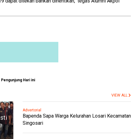
 dapat ditekan bahkan dihentikan," tegas Alumni Akpol
Pengunjung Hari ini
VIEW ALL
Advertorial
Bapenda Sapa Warga Kelurahan Losari Kecamatan
sti
Singosari
e