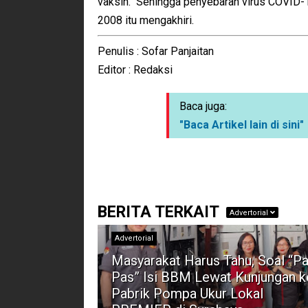
vaksin. Sehingga penyebaran virus COVID-19
2008 itu mengakhiri.
Penulis : Sofar Panjaitan
Editor : Redaksi
Baca juga:
"Baca Artikel lain di sini"
BERITA TERKAIT
Advertorial
Advertorial
Masyarakat Harus Tahu, Soal “Pa
Pas” Isi BBM Lewat Kunjungan k
Pabrik Pompa Ukur Lokal