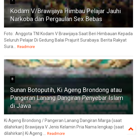
7
Kodam V/Brawijaya Himbau Pelajar Jauhi
Narkoba dan Pergaulan Sex Bebas
Foto: Anggota TNI Kodam V Brawijaya Saat Beri Himbauan Kepada
Seluruh Pelajar Di Gedung Balai Prajurit Surabaya. Berita Rakyat
Sura...
Readmore
8
Sunan Botoputih, Ki Ageng Brondong atau
Pangeran Lanang Dangiran Penyebar Islam
di Jawa
Ki Ageng Brondong / Pangeran Lanang Dangiran Marga (saat
dilahirkan) Brawijaya V Jenis Kelamin Pria Nama lengkap (saat
dilahirkan) Ki Ageng ...
Readmore