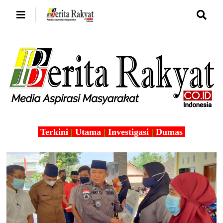
Terkini
|
Utama
|
Investigasi
|
Dumas