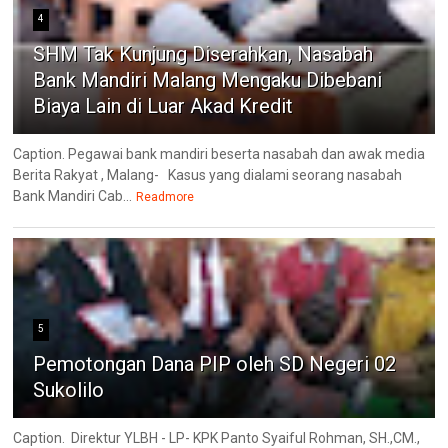
4
SHM Tak Kunjung Diserahkan, Nasabah
Bank Mandiri Malang Mengaku Dibebani
Biaya Lain di Luar Akad Kredit
Caption. Pegawai bank mandiri beserta nasabah dan awak media
Berita Rakyat , Malang- ‎Kasus yang dialami seorang nasabah
Bank Mandiri Cab...
Readmore
5
Pemotongan Dana PIP oleh SD Negeri 02
Sukolilo
Caption. Direktur YLBH - LP- KPK Panto Syaiful Rohman, SH.,CM.,