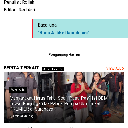
Penulis : Rollah
Editor : Redaksi
Baca juga:
"Baca Artikel lain di sini"
Pengunjung Hari ini
BERITA TERKAIT
VIEW ALL
Advertorial
Advertorial
Masyarakat Harus Tahu, Soal “Pasti Pas” Isi BBM
Lewat Kunjungan ke Pabrik Pompa Ukur Lokal
PREMIER di Surabaya
By
Official Malang