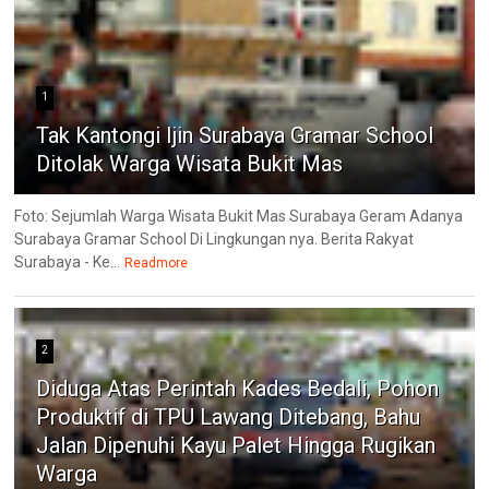
1
Tak Kantongi Ijin Surabaya Gramar School
Ditolak Warga Wisata Bukit Mas
Foto: Sejumlah Warga Wisata Bukit Mas Surabaya Geram Adanya
Surabaya Gramar School Di Lingkungan nya. Berita Rakyat
Surabaya - Ke...
Readmore
2
Diduga Atas Perintah Kades Bedali, Pohon
Produktif di TPU Lawang Ditebang, Bahu
Jalan Dipenuhi Kayu Palet Hingga Rugikan
Warga