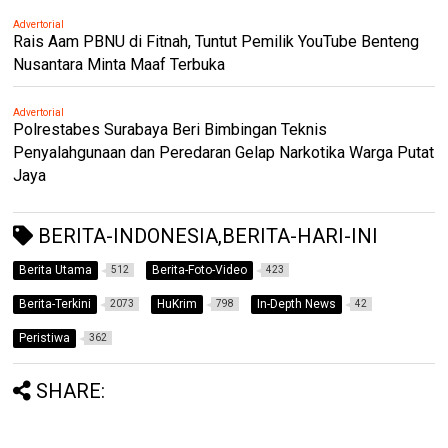
Advertorial
Rais Aam PBNU di Fitnah, Tuntut Pemilik YouTube Benteng
Nusantara Minta Maaf Terbuka
Advertorial
Polrestabes Surabaya Beri Bimbingan Teknis
Penyalahgunaan dan Peredaran Gelap Narkotika Warga Putat
Jaya
BERITA-INDONESIA,BERITA-HARI-INI
Berita Utama
Berita-Foto-Video
512
423
Berita-Terkini
HuKrim
In-Depth News
2073
798
42
Peristiwa
362
SHARE: