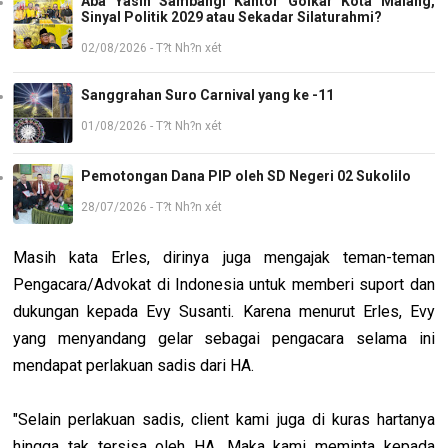
Aba Yasin Sambangi Kantor Golkar Kota Malang,
Sinyal Politik 2029 atau Sekadar Silaturahmi?
02/08/2026 - T?t Nh?n xét
Sanggrahan Suro Carnival yang ke -11
01/08/2026 - T?t Nh?n xét
Pemotongan Dana PIP oleh SD Negeri 02 Sukolilo
28/07/2026 - T?t Nh?n xét
Masih kata Erles, dirinya juga mengajak teman-teman
Pengacara/Advokat di Indonesia untuk memberi suport dan
dukungan kepada Evy Susanti. Karena menurut Erles, Evy
yang menyandang gelar sebagai pengacara selama ini
mendapat perlakuan sadis dari HA.
"Selain perlakuan sadis, client kami juga di kuras hartanya
hingga tak tersisa oleh HA. Maka kami meminta kepada