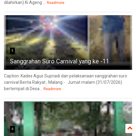
dilahirkan) Ki Ageng ...
Readmore
5
Sanggrahan Suro Carnival yang ke -11
Caption. Kades Agus Supriadi dan pelaksanaan sanggrahan suro
carnival Berita Rakyat , Malang - Jumat malam (31/07/2026)
bertempat di Desa...
Readmore
6