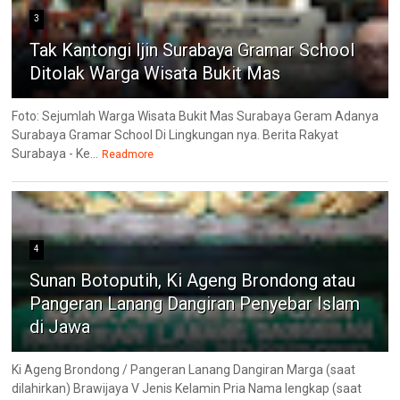
3
Tak Kantongi Ijin Surabaya Gramar School
Ditolak Warga Wisata Bukit Mas
Foto: Sejumlah Warga Wisata Bukit Mas Surabaya Geram Adanya
Surabaya Gramar School Di Lingkungan nya. Berita Rakyat
Surabaya - Ke...
Readmore
4
Sunan Botoputih, Ki Ageng Brondong atau
Pangeran Lanang Dangiran Penyebar Islam
di Jawa
Ki Ageng Brondong / Pangeran Lanang Dangiran Marga (saat
dilahirkan) Brawijaya V Jenis Kelamin Pria Nama lengkap (saat