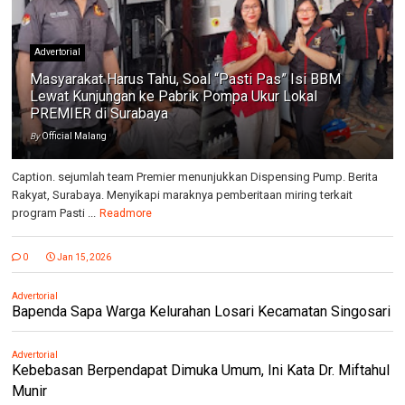
Advertorial
Masyarakat Harus Tahu, Soal “Pasti Pas” Isi BBM
Lewat Kunjungan ke Pabrik Pompa Ukur Lokal
PREMIER di Surabaya
By
Official Malang
Caption. sejumlah team Premier menunjukkan Dispensing Pump. Berita
Rakyat, Surabaya. Menyikapi maraknya pemberitaan miring terkait
program Pasti ...
Readmore
0
Jan 15, 2026
Advertorial
Bapenda Sapa Warga Kelurahan Losari Kecamatan Singosari
Advertorial
Kebebasan Berpendapat Dimuka Umum, Ini Kata Dr. Miftahul
Munir