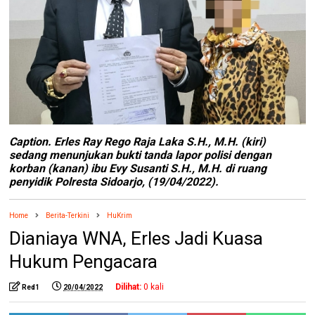
Caption.
Erles Ray Rego Raja Laka S.H., M.H. (kiri)
sedang menunjukan bukti tanda lapor polisi dengan
korban (kanan) ibu Evy Susanti S.H., M.H. di ruang
penyidik Polresta Sidoarjo, (19/04/2022).
Home
Berita-Terkini
HuKrim
Dianiaya WNA, Erles Jadi Kuasa
Hukum Pengacara
Dilihat:
0
kali
Red1
20/04/2022