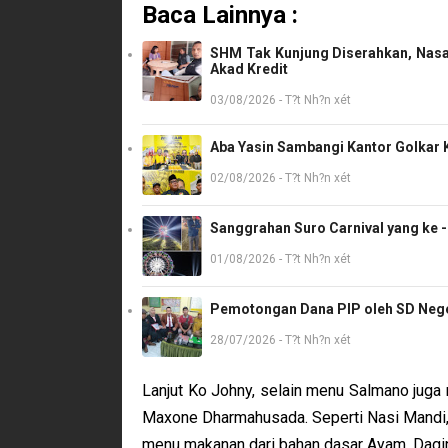
Baca Lainnya :
SHM Tak Kunjung Diserahkan, Nasa
Akad Kredit
03/08/2026 - T?t Nh?n xét
Aba Yasin Sambangi Kantor Golkar K
02/08/2026 - T?t Nh?n xét
Sanggrahan Suro Carnival yang ke 
01/08/2026 - T?t Nh?n xét
Pemotongan Dana PIP oleh SD Neger
28/07/2026 - T?t Nh?n xét
Lanjut Ko Johny, selain menu Salmano juga 
Maxone Dharmahusada. Seperti Nasi Mandi, 
menu makanan dari bahan dasar Ayam, Dagi