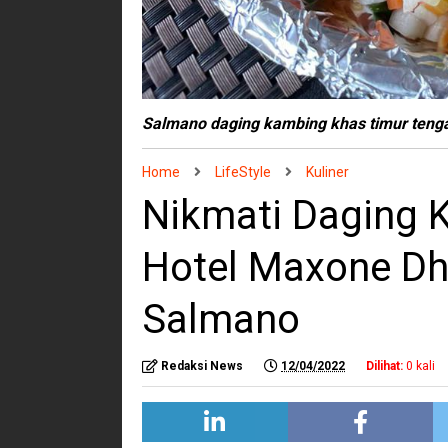
Salmano daging kambing khas timur ten
Home
LifeStyle
Kuliner
Nikmati Daging 
Hotel Maxone Dh
Salmano
Redaksi News
12/04/2022
Dilihat:
0
kali