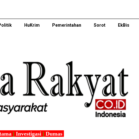
Politik
HuKrim
Pemerintahan
Sorot
EkBis
tama
|
Investigasi
|
Dumas