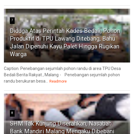
7
Diduga Atas Perintah Kades Bedali, Pohon
Produktif di TPU Lawang Ditebang, Bahu
Jalan Dipenuhi Kayu Palet Hingga Rugikan
Warga
Caption. Penebangan sejumlah pohon randu di area TPU Desa
Bedali Berita Rakyat , Malang - Penebangan sejumlah pohon
randu berukuran besa...
Readmore
8
SHM Tak Kunjung Diserahkan, Nasabah
Bank Mandiri Malang Mengaku Dibebani