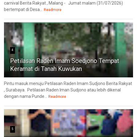
carnival Berita Rakyat , Malang - Jumat malam (31/07/2026)
bertempat di Desa...
Readmore
4
Petilasan Raden Imam Soedjono Tempat
Keramat di Tanah Kuwukan
Pintu masuk menuju Petilasan Raden Imam Sudjono Berita Rakyat
, Surabaya. Petilasan Raden Iman Sudjono atau lebih dikenal
dengan nama Punde...
Readmore
5