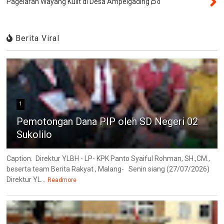
Pagelaran Wayang Kulit di Desa Ampelgading
0
Berita Viral
1
Pemotongan Dana PIP oleh SD Negeri 02
Sukolilo
Caption. Direktur YLBH - LP- KPK Panto Syaiful Rohman, SH.,CM.,
beserta team Berita Rakyat , Malang- Senin siang (27/07/2026)
Direktur YL...
Readmore