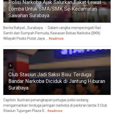
Polisi Narkoba Ajak Salurkan Bakat Lewat
Lomba Untuk SMA/SMK Se-Kecamatan
Sawahan Surabaya
Berita Rakyat , Surabaya. - Dalam rangka memperingati Hari
Santri dan Sumpah Pemuda, Kawasan Bebas Narkoba (BKN)
Wilayah Posko Putat Jaya ...
Readmore
6
Club Stasiun Jadi Saksi Bisu: Terduga
Bandar Narkoba Diciduk di Jantung Hiburan
Surabaya
Caption. Ilustrasi penangkapan petugas polisi sedang
mengamankan terduga jaringan narkoba di parkiran lantai 3 Club
Stasiun Tujungan Plaza S...
Readmore