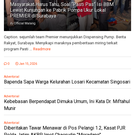
Masyarakat Harus Tahu, Soal “Pasti Pas” Isi BBM
Lewat Kunjungan ke Pabrik Pompa Ukur Lokal
PREMIER di Surabaya
By
Official Malang
Caption. sejumlah team Premier menunjukkan Dispensing Pump. Berita
Rakyat, Surabaya. Menyikapi maraknya pemberitaan miring terkait
program Pasti ...
Readmore
0
Jan 15, 2026
Advertorial
Bapenda Sapa Warga Kelurahan Losari Kecamatan Singosari
Advertorial
Kebebasan Berpendapat Dimuka Umum, Ini Kata Dr. Miftahul
Munir
Advertorial
Diberitakan Tawar Menawar di Pos Pelangi 1.2, Kasat PJR
Polda Jatim AKBP Imet Chaerudin "Meradang"