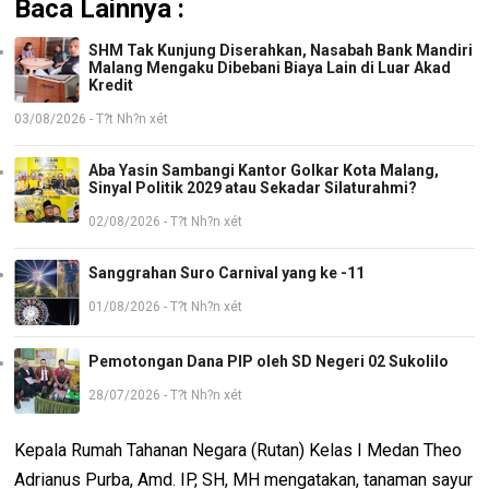
Baca Lainnya :
SHM Tak Kunjung Diserahkan, Nasabah Bank Mandiri
Malang Mengaku Dibebani Biaya Lain di Luar Akad
Kredit
03/08/2026 - T?t Nh?n xét
Aba Yasin Sambangi Kantor Golkar Kota Malang,
Sinyal Politik 2029 atau Sekadar Silaturahmi?
02/08/2026 - T?t Nh?n xét
Sanggrahan Suro Carnival yang ke -11
01/08/2026 - T?t Nh?n xét
Pemotongan Dana PIP oleh SD Negeri 02 Sukolilo
28/07/2026 - T?t Nh?n xét
Kepala Rumah Tahanan Negara (Rutan) Kelas I Medan Theo
Adrianus Purba, Amd. IP, SH, MH mengatakan, tanaman sayur