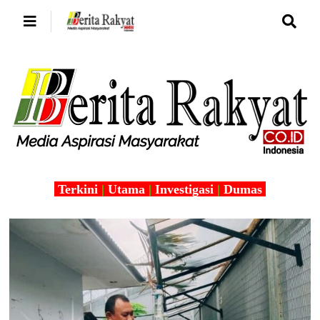
Terkini
|
Utama
|
Investigasi
|
Dumas