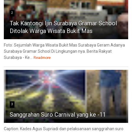
2
Tak Kantongi Ijin Surabaya Gramar School
Ditolak Warga Wisata Bukit Mas
Foto: Sejumlah Warga Wisata Bukit Mas Surabaya Geram Adanya
Surabaya Gramar School Di Lingkungan nya. Berita Rakyat
Surabaya - Ke...
Readmore
3
Sanggrahan Suro Carnival yang ke -11
Caption. Kades Agus Supriadi dan pelaksanaan sanggrahan suro