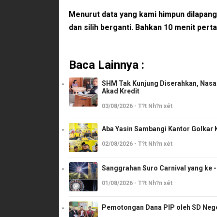
Menurut data yang kami himpun dilapan
dan silih berganti. Bahkan 10 menit pe
Baca Lainnya :
SHM Tak Kunjung Diserahkan, Nasab
Akad Kredit
03/08/2026 - T?t Nh?n xét
Aba Yasin Sambangi Kantor Golkar K
02/08/2026 - T?t Nh?n xét
Sanggrahan Suro Carnival yang ke 
01/08/2026 - T?t Nh?n xét
Pemotongan Dana PIP oleh SD Neger