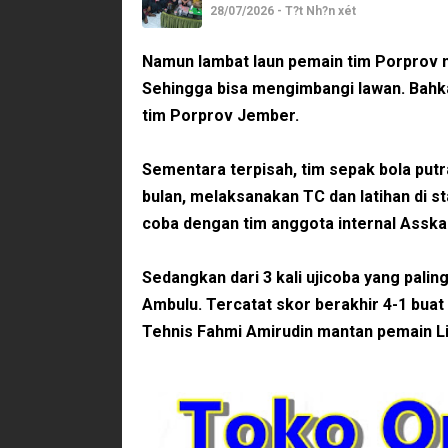
28/07/2026 - T?t Nh?n xét
Namun lambat laun pemain tim Porprov 
Sehingga bisa mengimbangi lawan. Bahk
tim Porprov Jember.
Sementara terpisah, tim sepak bola put
bulan, melaksanakan TC dan latihan di st
coba dengan tim anggota internal Assk
Sedangkan dari 3 kali ujicoba yang pal
Ambulu. Tercatat skor berakhir 4-1 bua
Tehnis Fahmi Amirudin mantan pemain Li