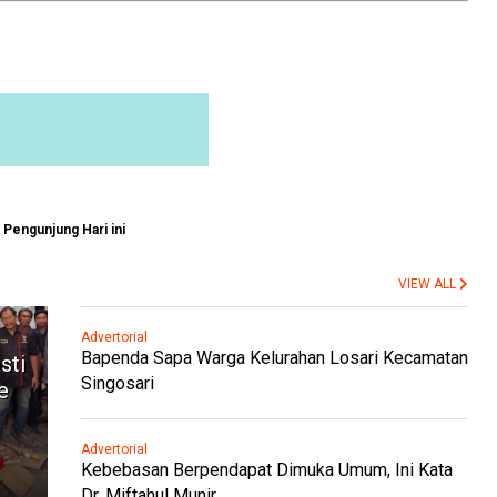
Pengunjung Hari ini
VIEW ALL
Advertorial
Bapenda Sapa Warga Kelurahan Losari Kecamatan
sti
Singosari
e
Advertorial
Kebebasan Berpendapat Dimuka Umum, Ini Kata
Dr. Miftahul Munir