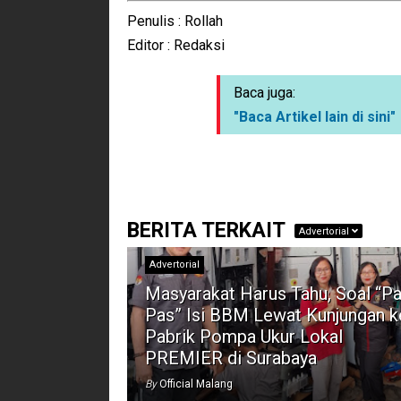
Penulis : Rollah
Editor : Redaksi
Baca juga:
"Baca Artikel lain di sini"
BERITA TERKAIT
Advertorial
Advertorial
Masyarakat Harus Tahu, Soal “Pa
Pas” Isi BBM Lewat Kunjungan k
Pabrik Pompa Ukur Lokal
PREMIER di Surabaya
By
Official Malang