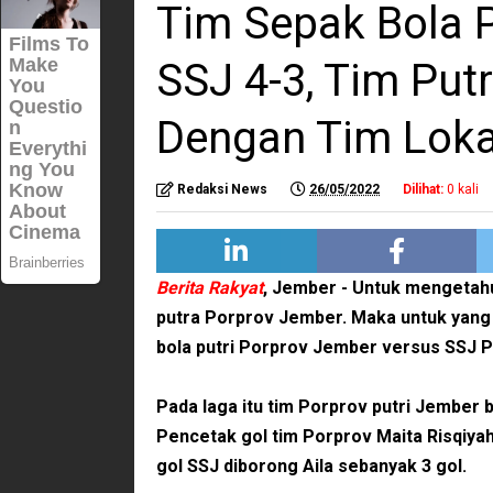
Tim Sepak Bola P
SSJ 4-3, Tim Put
Dengan Tim Loka
Redaksi News
26/05/2022
Dilihat:
0
kali
Berita Rakyat
, Jember -
Untuk mengetahu
putra Porprov Jember. Maka untuk yang t
bola putri Porprov Jember versus SSJ P
Pada laga itu tim Porprov putri Jember
Pencetak gol tim Porprov Maita Risqiya
gol SSJ diborong Aila sebanyak 3 gol.