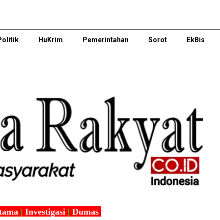
Politik
HuKrim
Pemerintahan
Sorot
EkBis
tama
|
Investigasi
|
Dumas