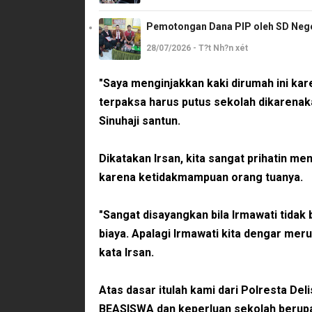
Pemotongan Dana PIP oleh SD Neger
28/07/2026 - T?t Nh?n xét
"Saya menginjakkan kaki dirumah ini ka
terpaksa harus putus sekolah dikarena
Sinuhaji santun.
Dikatakan Irsan, kita sangat prihatin m
karena ketidakmampuan orang tuanya.
"Sangat disayangkan bila Irmawati tidak
biaya. Apalagi Irmawati kita dengar meru
kata Irsan.
Atas dasar itulah kami dari Polresta D
BEASISWA dan keperluan sekolah berupa 