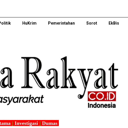
Politik
HuKrim
Pemerintahan
Sorot
EkBis
tama
|
Investigasi
|
Dumas