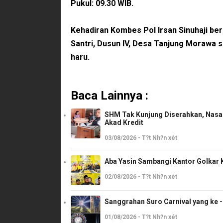
Pukul: 09.30 WIB.
Kehadiran Kombes Pol Irsan Sinuhaji b
Santri, Dusun IV, Desa Tanjung Morawa
haru.
Baca Lainnya :
SHM Tak Kunjung Diserahkan, Nasab
Akad Kredit
03/08/2026 - T?t Nh?n xét
Aba Yasin Sambangi Kantor Golkar K
02/08/2026 - T?t Nh?n xét
Sanggrahan Suro Carnival yang ke 
01/08/2026 - T?t Nh?n xét