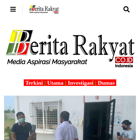
Terkini
|
Utama
|
Investigasi
|
Dumas