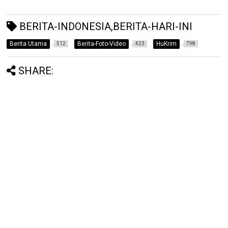
BERITA-INDONESIA,BERITA-HARI-INI
Berita Utama
Berita-Foto-Video
HuKrim
512
423
798
SHARE: