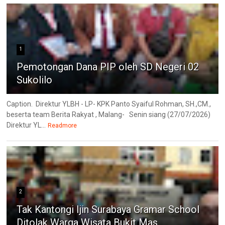
1
Pemotongan Dana PIP oleh SD Negeri 02
Sukolilo
Caption. Direktur YLBH - LP- KPK Panto Syaiful Rohman, SH.,CM.,
beserta team Berita Rakyat , Malang- Senin siang (27/07/2026)
Direktur YL...
Readmore
2
Tak Kantongi Ijin Surabaya Gramar School
Ditolak Warga Wisata Bukit Mas