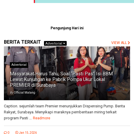
Pengunjung Hari ini
BERITA TERKAIT
VIEW ALL
Advertorial
Advertorial
Masyarakat Harus Tahu, Soal “Pasti Pas” Isi BBM
Lewat Kunjungan ke Pabrik Pompa Ukur Lokal
PREMIER di Surabaya
By
Official Malang
Caption. sejumlah team Premier menunjukkan Dispensing Pump. Berita
Rakyat, Surabaya. Menyikapi maraknya pemberitaan miring terkait
program Pasti ...
Readmore
0
Jan 15, 2026