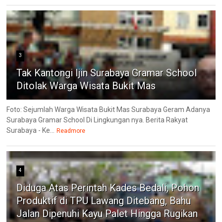
3
Tak Kantongi Ijin Surabaya Gramar School
Ditolak Warga Wisata Bukit Mas
Foto: Sejumlah Warga Wisata Bukit Mas Surabaya Geram Adanya
Surabaya Gramar School Di Lingkungan nya. Berita Rakyat
Surabaya - Ke...
Readmore
4
Diduga Atas Perintah Kades Bedali, Pohon
Produktif di TPU Lawang Ditebang, Bahu
Jalan Dipenuhi Kayu Palet Hingga Rugikan