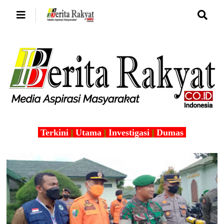
Terkini
|
Utama
|
Investigasi
|
Dumas