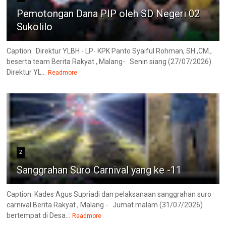
Pemotongan Dana PIP oleh SD Negeri 02
Sukolilo
Caption. Direktur YLBH - LP- KPK Panto Syaiful Rohman, SH.,CM.,
beserta team Berita Rakyat , Malang- Senin siang (27/07/2026)
Direktur YL...
Readmore
2
Sanggrahan Suro Carnival yang ke -11
Caption. Kades Agus Supriadi dan pelaksanaan sanggrahan suro
carnival Berita Rakyat , Malang - Jumat malam (31/07/2026)
bertempat di Desa...
Readmore