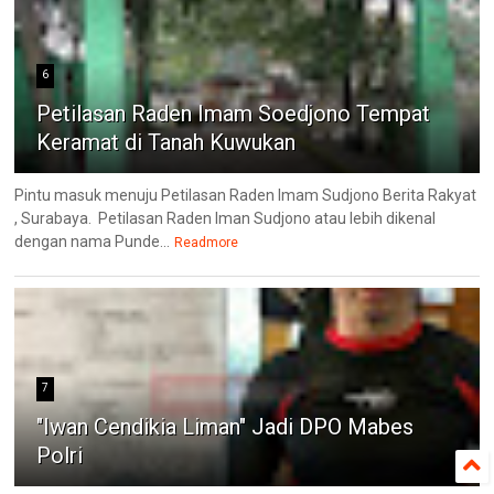
6
Petilasan Raden Imam Soedjono Tempat
Keramat di Tanah Kuwukan
Pintu masuk menuju Petilasan Raden Imam Sudjono Berita Rakyat
, Surabaya. Petilasan Raden Iman Sudjono atau lebih dikenal
dengan nama Punde...
Readmore
7
"Iwan Cendikia Liman" Jadi DPO Mabes
Polri