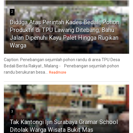
2
Diduga Atas Perintah Kades Bedali, Pohon
Produktif di TPU Lawang Ditebang, Bahu
Jalan Dipenuhi Kayu Palet Hingga Rugikan
Warga
Caption. Penebangan sejumlah pohon randu di area TPU Desa
Bedali Berita Rakyat , Malang - Penebangan sejumlah pohon
randu berukuran besa...
Readmore
3
Tak Kantongi Ijin Surabaya Gramar School
Ditolak Warga Wisata Bukit Mas