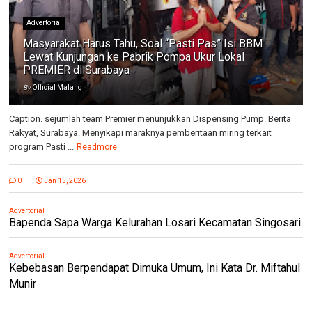
Advertorial
Masyarakat Harus Tahu, Soal “Pasti Pas” Isi BBM
Lewat Kunjungan ke Pabrik Pompa Ukur Lokal
PREMIER di Surabaya
By
Official Malang
Caption. sejumlah team Premier menunjukkan Dispensing Pump. Berita
Rakyat, Surabaya. Menyikapi maraknya pemberitaan miring terkait
program Pasti ...
Readmore
0
Jan 15, 2026
Advertorial
Bapenda Sapa Warga Kelurahan Losari Kecamatan Singosari
Advertorial
Kebebasan Berpendapat Dimuka Umum, Ini Kata Dr. Miftahul
Munir