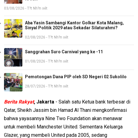
03/08/2026 - T?t Nh?n xét
Aba Yasin Sambangi Kantor Golkar Kota Malang,
Sinyal Politik 2029 atau Sekadar Silaturahmi?
02/08/2026 - T?t Nh?n xét
Sanggrahan Suro Carnival yang ke -11
01/08/2026 - T?t Nh?n xét
Pemotongan Dana PIP oleh SD Negeri 02 Sukolilo
28/07/2026 - T?t Nh?n xét
Berita Rakyat
, Jakarta
- Salah satu Ketua bank terbesar di
Qatar, Sheikh Jassim bin Hamad Al Thani mengkonfirmasi
bahwa yayasannya Nine Two Foundation akan menawar
untuk membeli Manchester United. Sementara Keluarga
Glazer, yang membeli United pada 2005, sedang