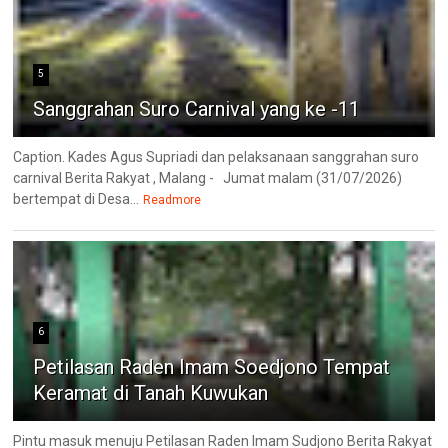
5
Sanggrahan Suro Carnival yang ke -11
Caption. Kades Agus Supriadi dan pelaksanaan sanggrahan suro
carnival Berita Rakyat , Malang - Jumat malam (31/07/2026)
bertempat di Desa...
Readmore
6
Petilasan Raden Imam Soedjono Tempat
Keramat di Tanah Kuwukan
Pintu masuk menuju Petilasan Raden Imam Sudjono Berita Rakyat