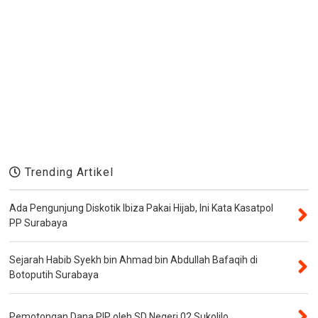
Trending Artikel
Ada Pengunjung Diskotik Ibiza Pakai Hijab, Ini Kata Kasatpol
PP Surabaya
Sejarah Habib Syekh bin Ahmad bin Abdullah Bafaqih di
Botoputih Surabaya
Pemotongan Dana PIP oleh SD Negeri 02 Sukolilo