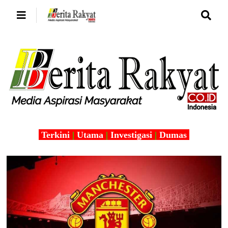
Terkini
|
Utama
|
Investigasi
|
Dumas