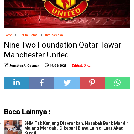
Home
Berita Utama
Internasional
Nine Two Foundation Qatar Tawar
Manchester United
Dilihat:
0
kali
Jonathan A. Oesman
19/02/2023
Baca Lainnya :
SHM Tak Kunjung Diserahkan, Nasabah Bank Mandiri
Malang Mengaku Dibebani Biaya Lain di Luar Akad
Kredit