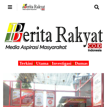
Terkini
|
Utama
|
Investigasi
|
Dumas