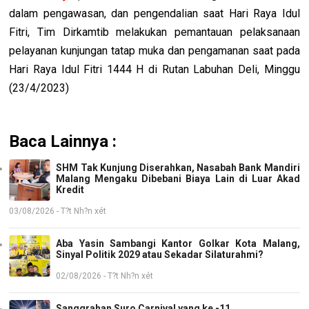
dalam pengawasan, dan pengendalian saat Hari Raya Idul
Fitri, Tim Dirkamtib melakukan pemantauan pelaksanaan
pelayanan kunjungan tatap muka dan pengamanan saat pada
Hari Raya Idul Fitri 1444 H di Rutan Labuhan Deli, Minggu
(23/4/2023)
Baca Lainnya :
SHM Tak Kunjung Diserahkan, Nasabah Bank Mandiri
Malang Mengaku Dibebani Biaya Lain di Luar Akad
Kredit
03/08/2026 - T?t Nh?n xét
Aba Yasin Sambangi Kantor Golkar Kota Malang,
Sinyal Politik 2029 atau Sekadar Silaturahmi?
02/08/2026 - T?t Nh?n xét
Sanggrahan Suro Carnival yang ke -11