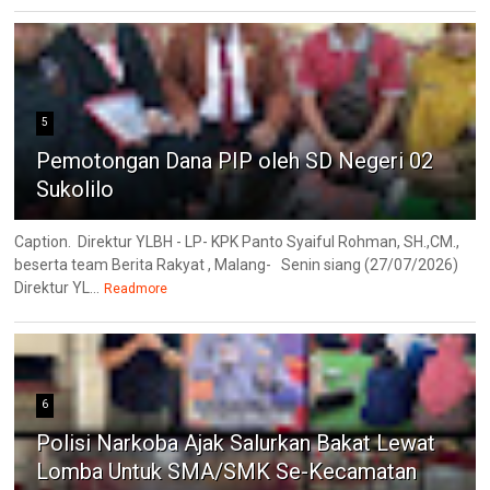
5
Pemotongan Dana PIP oleh SD Negeri 02
Sukolilo
Caption. Direktur YLBH - LP- KPK Panto Syaiful Rohman, SH.,CM.,
beserta team Berita Rakyat , Malang- Senin siang (27/07/2026)
Direktur YL...
Readmore
6
Polisi Narkoba Ajak Salurkan Bakat Lewat
Lomba Untuk SMA/SMK Se-Kecamatan