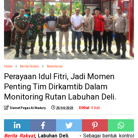
Home
Berita-Terkini
Advertorial
Perayaan Idul Fitri, Jadi Momen
Penting Tim Dirkamtib Dalam
Monitoring Rutan Labuhan Deli.
Dilihat:
0
kali
Slamet Pegas Al Madury
25/04/2023
Berita Rakyat
, Labuhan Deli.
-
Sebagai bentuk kontrol