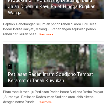
Produktif di TPU Lawang Ditebang, Bahu
Jalan Dipenuhi Kayu Palet Hingga Rugikan
Warga
Caption. Penebangan sejumlah pohon randu di area TPU Desa
Bedali Berita Rakyat , Malang - Penebangan sejumlah pohon
randu berukuran besa...
Readmore
4
Petilasan Raden Imam Soedjono Tempat
Keramat di Tanah Kuwukan
Pintu masuk menuju Petilasan Raden Imam Sudjono Berita Rakyat
, Surabaya. Petilasan Raden Iman Sudjono atau lebih dikenal
dengan nama Punde...
Readmore