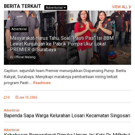
BERITA TERKAIT
VIEW ALL
Advertorial
Advertorial
Masyarakat Harus Tahu, Soal “Pasti Pas” Isi BBM
Lewat Kunjungan ke Pabrik Pompa Ukur Lokal
PREMIER di Surabaya
By
Official Malang
Caption. sejumlah team Premier menunjukkan Dispensing Pump. Berita
Rakyat, Surabaya. Menyikapi maraknya pemberitaan miring terkait
program Pasti ...
Readmore
0
Jan 15, 2026
Advertorial
Bapenda Sapa Warga Kelurahan Losari Kecamatan Singosari
Advertorial