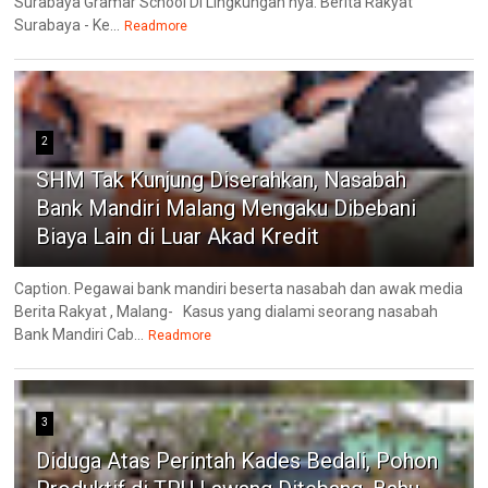
Surabaya Gramar School Di Lingkungan nya. Berita Rakyat
Surabaya - Ke...
Readmore
2
SHM Tak Kunjung Diserahkan, Nasabah
Bank Mandiri Malang Mengaku Dibebani
Biaya Lain di Luar Akad Kredit
Caption. Pegawai bank mandiri beserta nasabah dan awak media
Berita Rakyat , Malang- ‎Kasus yang dialami seorang nasabah
Bank Mandiri Cab...
Readmore
3
Diduga Atas Perintah Kades Bedali, Pohon