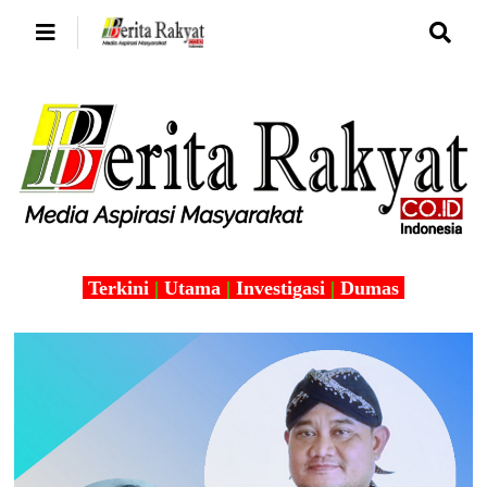
Terkini
|
Utama
|
Investigasi
|
Dumas