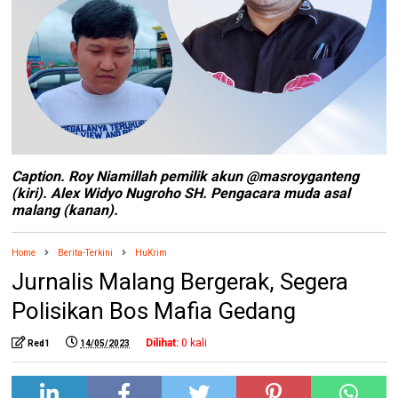
Caption. Roy Niamillah pemilik akun @masroyganteng
(kiri). Alex Widyo Nugroho SH. Pengacara muda asal
malang (kanan).
Home
Berita-Terkini
HuKrim
Jurnalis Malang Bergerak, Segera
Polisikan Bos Mafia Gedang
Dilihat:
0
kali
Red1
14/05/2023