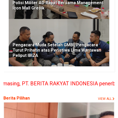
Polisi Militer AD Rapat Bersama Management
Icon Mall Gresik
Pengacara Muda Setelah GMBI, Pengacara
Turut Prihatin atas Peristiwa Lima Wartawan
Peliput IBIZA
TA RAKYAT INDONESIA penerbit Media Berita Rakyat
Berita Pilihan
VIEW ALL