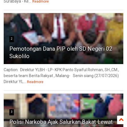
Surabaya - Ke...
Readmore
2
Pemotongan Dana PIP oleh SD Negeri 02
Sukolilo
Caption. Direktur YLBH - LP- KPK Panto Syaiful Rohman, SH.,CM.,
beserta team Berita Rakyat , Malang- Senin siang (27/07/2026)
Direktur YL...
Readmore
3
Polisi Narkoba Ajak Salurkan Bakat Lewat