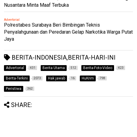
Nusantara Minta Maaf Terbuka
Advertorial
Polrestabes Surabaya Beri Bimbingan Teknis
Penyalahgunaan dan Peredaran Gelap Narkotika Warga Putat
Jaya
BERITA-INDONESIA,BERITA-HARI-INI
Advertorial
Berita Utama
Berita-Foto-Video
431
512
423
Berita-Terkini
Hak jawab
HuKrim
2073
16
798
Peristiwa
362
SHARE: