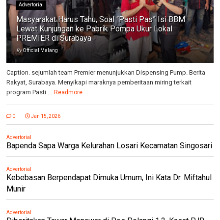
Advertorial
Masyarakat Harus Tahu, Soal “Pasti Pas” Isi BBM
Lewat Kunjungan ke Pabrik Pompa Ukur Lokal
PREMIER di Surabaya
By
Official Malang
Caption. sejumlah team Premier menunjukkan Dispensing Pump. Berita
Rakyat, Surabaya. Menyikapi maraknya pemberitaan miring terkait
program Pasti ...
Readmore
0
Jan 15, 2026
Advertorial
Bapenda Sapa Warga Kelurahan Losari Kecamatan Singosari
Advertorial
Kebebasan Berpendapat Dimuka Umum, Ini Kata Dr. Miftahul
Munir
Advertorial