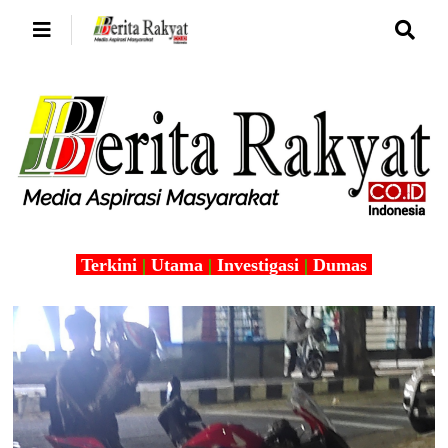
Terkini
|
Utama
|
Investigasi
|
Dumas