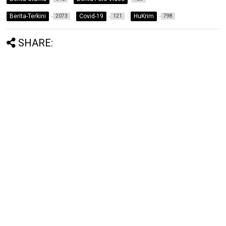
Berita-Terkini
Covid-19
HuKrim
2073
121
798
SHARE: