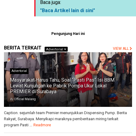
Baca juga:
"Baca Artikel lain di sini"
Pengunjung Hari ini
BERITA TERKAIT
VIEW ALL
Advertorial
Advertorial
Masyarakat Harus Tahu, Soal “Pasti Pas” Isi BBM
Lewat Kunjungan ke Pabrik Pompa Ukur Lokal
PREMIER di Surabaya
By
Official Malang
Caption. sejumlah team Premier menunjukkan Dispensing Pump. Berita
Rakyat, Surabaya. Menyikapi maraknya pemberitaan miring terkait
program Pasti ...
Readmore