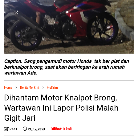
Caption. Sang pengemudi motor Honda tak ber plat dan
berknalpot brong, saat akan beriringan ke arah rumah
wartawan Ade.
Home
Berita-Terkini
HuKrim
Dihantam Motor Knalpot Brong,
Wartawan Ini Lapor Polisi Malah
Gigit Jari
Dilihat:
0
kali
Red1
21/07/2023