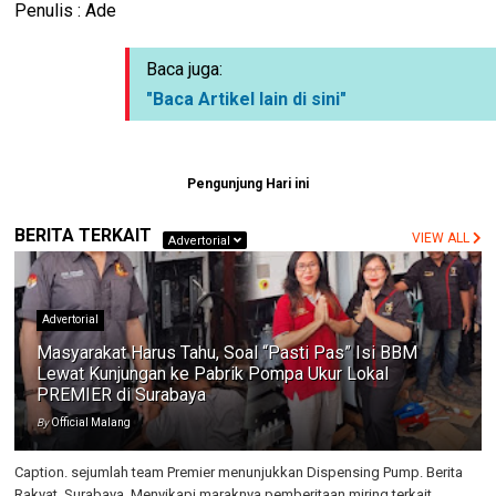
Penulis : Ade
Baca juga:
"Baca Artikel lain di sini"
Pengunjung Hari ini
BERITA TERKAIT
VIEW ALL
Advertorial
Advertorial
Masyarakat Harus Tahu, Soal “Pasti Pas” Isi BBM
Lewat Kunjungan ke Pabrik Pompa Ukur Lokal
PREMIER di Surabaya
By
Official Malang
Caption. sejumlah team Premier menunjukkan Dispensing Pump. Berita
Rakyat, Surabaya. Menyikapi maraknya pemberitaan miring terkait