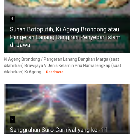
4
Sunan Botoputih, Ki Ageng Brondong atau
Pangeran Lanang Dangiran Penyebar Islam
di Jawa
Ki Ageng Brondong / Pangeran Lanang Dangiran Marga (saat
dilahirkan) Brawijaya V Jenis Kelamin Pria Nama lengkap (saat
dilahirkan) Ki Ageng ...
Readmore
5
Sanggrahan Suro Carnival yang ke -11