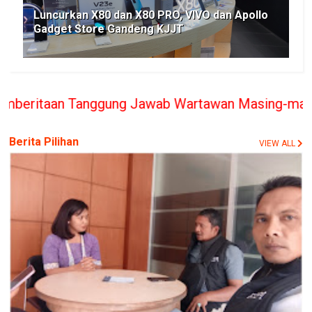
Luncurkan X80 dan X80 PRO, VIVO dan Apollo
Gadget Store Gandeng KJJT
gung Jawab Wartawan Masing-masing, PT. BERITA RAK
Berita Pilihan
VIEW ALL