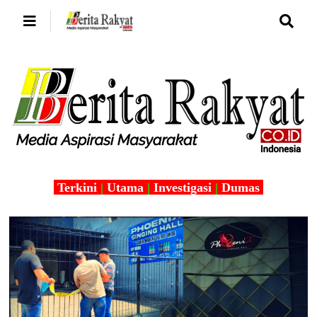
Terkini
|
Utama
|
Investigasi
|
Dumas