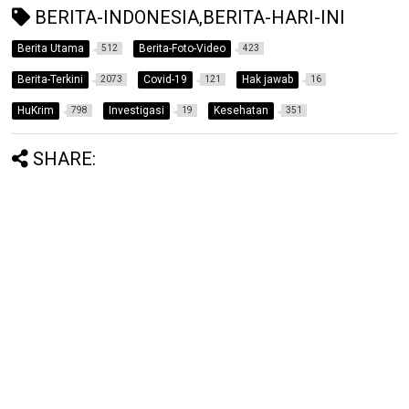
BERITA-INDONESIA,BERITA-HARI-INI
Berita Utama
Berita-Foto-Video
512
423
Berita-Terkini
Covid-19
Hak jawab
2073
121
16
HuKrim
Investigasi
Kesehatan
798
19
351
SHARE: