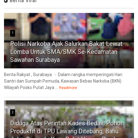
Berita Viral
1
Polisi Narkoba Ajak Salurkan Bakat Lewat
Lomba Untuk SMA/SMK Se-Kecamatan
Sawahan Surabaya
Berita Rakyat , Surabaya. - Dalam rangka memperingati Hari
Santri dan Sumpah Pemuda, Kawasan Bebas Narkoba (BKN)
Wilayah Posko Putat Jaya ...
Readmore
2
Diduga Atas Perintah Kades Bedali, Pohon
Produktif di TPU Lawang Ditebang, Bahu