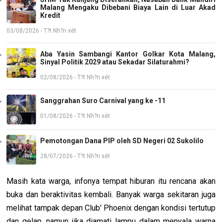
Malang Mengaku Dibebani Biaya Lain di Luar Akad
Kredit
03/08/2026 - T?t Nh?n xét
Aba Yasin Sambangi Kantor Golkar Kota Malang,
Sinyal Politik 2029 atau Sekadar Silaturahmi?
02/08/2026 - T?t Nh?n xét
Sanggrahan Suro Carnival yang ke -11
01/08/2026 - T?t Nh?n xét
Pemotongan Dana PIP oleh SD Negeri 02 Sukolilo
28/07/2026 - T?t Nh?n xét
Masih kata warga, infonya tempat hiburan itu rencana akan
buka dan beraktivitas kembali. Banyak warga sekitaran juga
melihat tampak depan Club' Phoenix dengan kondisi tertutup
dan gelap, namun jika diamati lampu dalam menyala warna