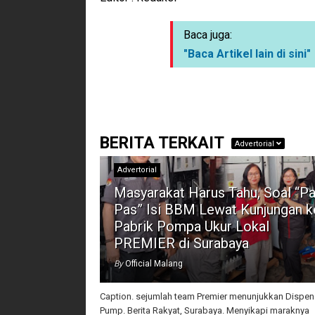
Baca juga:
"Baca Artikel lain di sini"
BERITA TERKAIT
Advertorial
Advertorial
Masyarakat Harus Tahu, Soal “Pa
Pas” Isi BBM Lewat Kunjungan k
Pabrik Pompa Ukur Lokal
PREMIER di Surabaya
By
Official Malang
Caption. sejumlah team Premier menunjukkan Dispen
Pump. Berita Rakyat, Surabaya. Menyikapi maraknya