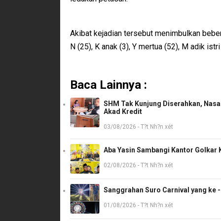
Akibat kejadian tersebut menimbulkan beberap
N (25), K anak (3), Y mertua (52), M adik istri
Baca Lainnya :
SHM Tak Kunjung Diserahkan, Nasab
Akad Kredit
03/08/2026 - T?t Nh?n xét
Aba Yasin Sambangi Kantor Golkar K
02/08/2026 - T?t Nh?n xét
Sanggrahan Suro Carnival yang ke 
01/08/2026 - T?t Nh?n xét