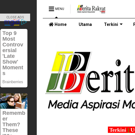
MENU
CLOSE ADS
Home
Utama
Terkini
Terkini
|
U