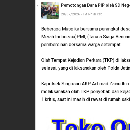
Pemotongan Dana PIP oleh SD Neger
28/07/2026 - T?t Nh?n xét
Beberapa Muspika bersama perangkat desa
Merah Indonesia)PMI, (Taruna Siaga Bencan
pembersihan bersama warga setempat.
Olah Tempat Kejadian Perkara (TKP) di lak
selesai, yang di laksanakan oleh Polda Jatim
Kapolsek Singosari AKP. Achmad Zainudhin. 
melaksanakan olah TKP penyebab dari kejadia
1 kritis, saat ini masih di rawat di rumah saki