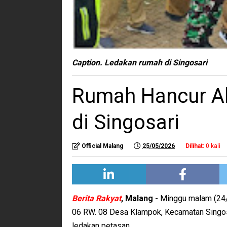
Caption. Ledakan rumah di Singosari
Rumah Hancur Ak
di Singosari
Official Malang
25/05/2026
Dilihat:
0
kali
Berita Rakyat
, Malang -
Minggu malam (24/
06 RW. 08 Desa Klampok, Kecamatan Singos
ledakan petasan.