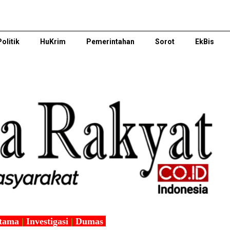
Politik
HuKrim
Pemerintahan
Sorot
EkBis
tama
|
Investigasi
|
Dumas