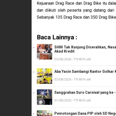
Kejuaraan Drag Race dan Drag Bike itu d
dan diikuti oleh peserta yang datang dar
Sebanyak 135 Drag Race dan 350 Drag Bike
Baca Lainnya :
SHM Tak Kunjung Diserahkan, Nasa
Akad Kredit
03/08/2026 - T?t Nh?n xét
Aba Yasin Sambangi Kantor Golkar K
02/08/2026 - T?t Nh?n xét
Sanggrahan Suro Carnival yang ke 
01/08/2026 - T?t Nh?n xét
Pemotongan Dana PIP oleh SD Neger