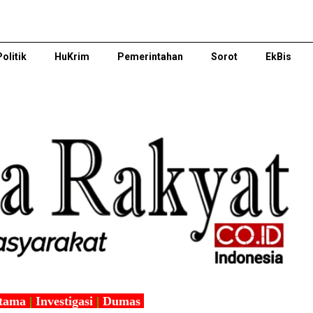
Politik
HuKrim
Pemerintahan
Sorot
EkBis
tama
|
Investigasi
|
Dumas