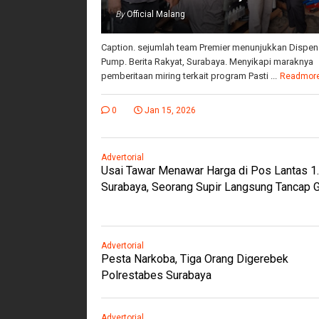
By
Official Malang
Caption. sejumlah team Premier menunjukkan Dispen
Pump. Berita Rakyat, Surabaya. Menyikapi maraknya
pemberitaan miring terkait program Pasti ...
Readmor
0
Jan 15, 2026
Advertorial
Usai Tawar Menawar Harga di Pos Lantas 1
Surabaya, Seorang Supir Langsung Tancap 
Advertorial
Pesta Narkoba, Tiga Orang Digerebek
Polrestabes Surabaya
Advertorial