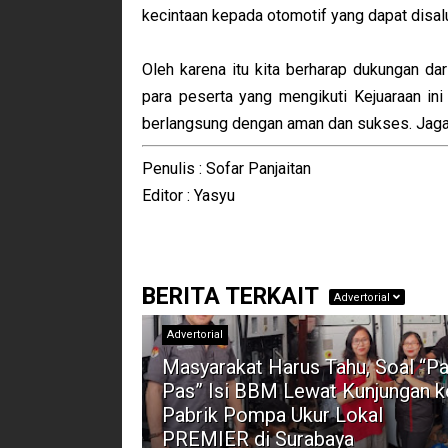
kecintaan kepada otomotif yang dapat disal
Oleh karena itu kita berharap dukungan dar
para peserta yang mengikuti Kejuaraan in
berlangsung dengan aman dan sukses. Jaga k
Penulis : Sofar Panjaitan
Editor : Yasyu
BERITA TERKAIT
Advertorial
Advertorial
Masyarakat Harus Tahu, Soal “Pa
Pas” Isi BBM Lewat Kunjungan k
Pabrik Pompa Ukur Lokal
PREMIER di Surabaya